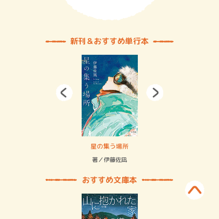
新刊＆おすすめ単行本
 二重拘束の…
星の集う場所
記憶
緒
著／伊藤佐凪
著／
おすすめ文庫本