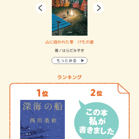
・システム
山に抱かれた家 けもの道
神
イン…
著／はらだみずき
著
もっとみる
ランキング