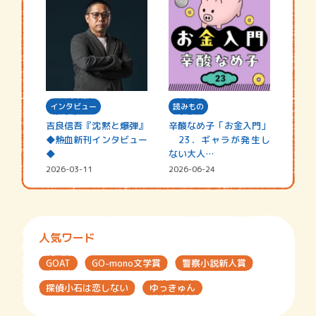
インタビュー
読みもの
吉良信吾『沈黙と爆弾』
辛酸なめ子「お金入門」
◆熱血新刊インタビュー
23．ギャラが発生し
◆
ない大人…
2026-03-11
2026-06-24
人気ワード
GOAT
GO-mono文学賞
警察小説新人賞
探偵小石は恋しない
ゆっきゅん