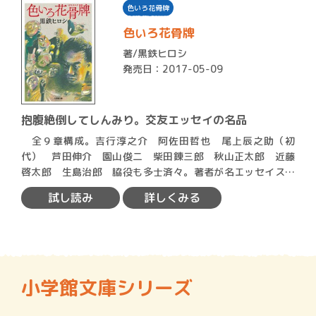
色いろ花骨牌
色いろ花骨牌
著/
黒鉄ヒロシ
発売日：2017-05-09
抱腹絶倒してしんみり。交友エッセイの名品
全９章構成。吉行淳之介 阿佐田哲也 尾上辰之助（初
代） 芦田伸介 園山俊二 柴田錬三郎 秋山正太郎 近藤
啓太郎 生島治郎 脇役も多士済々。著者が名エッセイスト
である証拠…
試し読み
詳しくみる
小学館文庫シリーズ