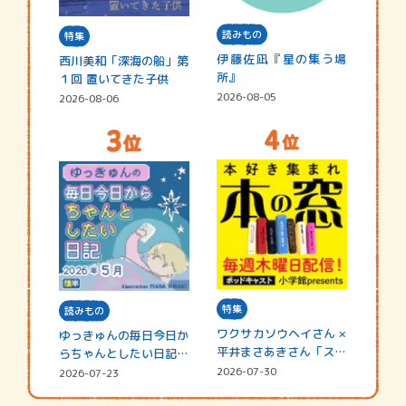
読みもの
特集
伊藤佐凪『星の集う場
西川美和「深海の船」第
所』
１回 置いてきた子供
2026-08-05
2026-08-06
特集
読みもの
ワクサカソウヘイさん ×
ゆっきゅんの毎日今日か
平井まさあきさん「スペ
らちゃんとしたい日記
シャ…
☆202…
2026-07-30
2026-07-23