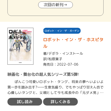
次回の新刊→
ロボット・イン・ザ・ガーデン
ロボット・イン・ザ・ホスピタ
ル
著/
デボラ・インストール
訳/松原葉子
発売日：2022-07-06
映画化・舞台化の超人気シリーズ第5弾!
ぽんこつ可愛いロボット・タング、将来の夢へいよいよ
第一歩を踏み出す?――生意気盛り、でもやっぱり甘えん坊で
心優しいタングと、父親として今も成長中の「元ダメ男」ベ
ン&一…
試し読み
詳しくみる