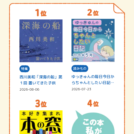
読みもの
特集
ゆっきゅんの毎日今日か
西川美和「深海の船」第
らちゃんとしたい日記
１回 置いてきた子供
☆202…
2026-07-23
2026-08-06