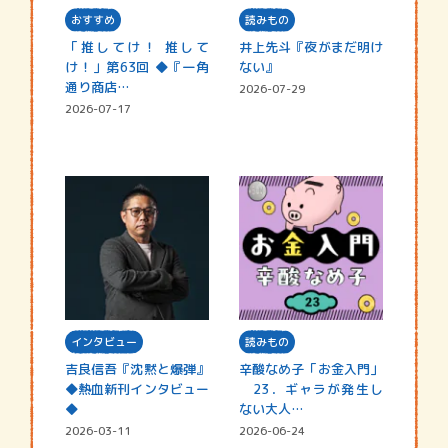
おすすめ
読みもの
「推してけ！ 推して
井上先斗『夜がまだ明け
け！」第63回 ◆『一角
ない』
通り商店…
2026-07-29
2026-07-17
インタビュー
読みもの
吉良信吾『沈黙と爆弾』
辛酸なめ子「お金入門」
◆熱血新刊インタビュー
23．ギャラが発生し
◆
ない大人…
2026-03-11
2026-06-24