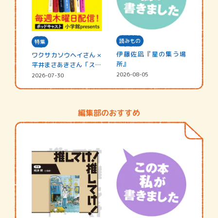
読みもの
特集
伊藤佐凪『星の集う場
ワクサカソウヘイさん ×
所』
平井まさあきさん「スペ
シャ…
2026-08-05
2026-07-30
編集部のおすすめ