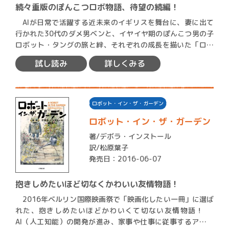
続々重版のぽんこつロボ物語、待望の続編！
AIが日常で活躍する近未来のイギリスを舞台に、妻に出て
行かれた30代のダメ男ベンと、イヤイヤ期のぽんこつ男の子
ロボット・タングの旅と絆、それぞれの成長を描いた「ロボ
ット…
試し読み
詳しくみる
ロボット・イン・ザ・ガーデン
ロボット・イン・ザ・ガーデン
著/
デボラ・インストール
訳/松原葉子
発売日：2016-06-07
抱きしめたいほど切なくかわいい友情物語！
2016年ベルリン国際映画祭で「映画化したい一冊」に選ば
れた、抱きしめたいほどかわいくて切ない友情物語！
AI（人工知能）の開発が進み、家事や仕事に従事するアンド