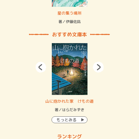
 二重拘束の…
星の集う場所
記憶
緒
著／伊藤佐凪
著／
おすすめ文庫本
・システム
山に抱かれた家 けもの道
神
イン…
著／はらだみずき
著
もっとみる
ランキング