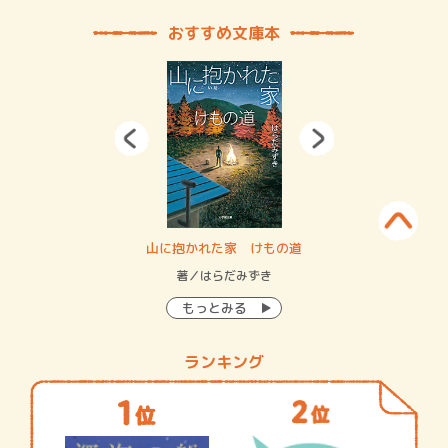
おすすめ文庫本
・システム
山に抱かれた家 けもの道
神
イン…
著／はらだみずき
著
もっとみる
ランキング