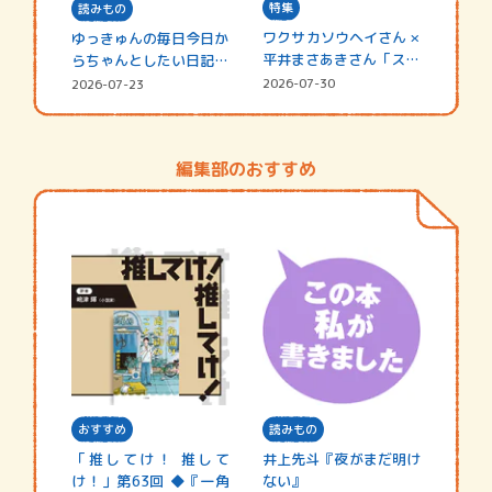
特集
読みもの
ワクサカソウヘイさん ×
ゆっきゅんの毎日今日か
平井まさあきさん「スペ
らちゃんとしたい日記
シャ…
☆202…
2026-07-30
2026-07-23
編集部のおすすめ
おすすめ
読みもの
「推してけ！ 推して
井上先斗『夜がまだ明け
け！」第63回 ◆『一角
ない』