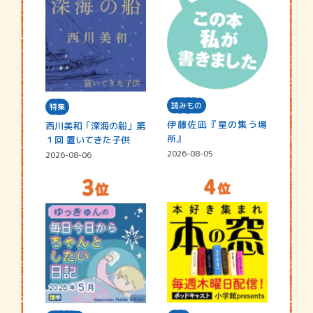
読みもの
特集
伊藤佐凪『星の集う場
西川美和「深海の船」第
所』
１回 置いてきた子供
2026-08-05
2026-08-06