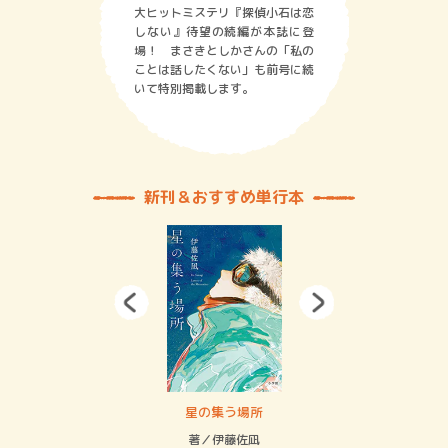
大ヒットミステリ『探偵小石は恋
しない』待望の続編が本誌に登
場！ まさきとしかさんの「私の
ことは話したくない」も前号に続
いて特別掲載します。
新刊＆おすすめ単行本
 二重拘束の…
星の集う場所
記憶
緒
著／伊藤佐凪
著／