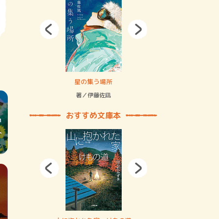
拘束の…
星の集う場所
記憶とツリ
著／伊藤佐凪
著／何 致
おすすめ文庫本