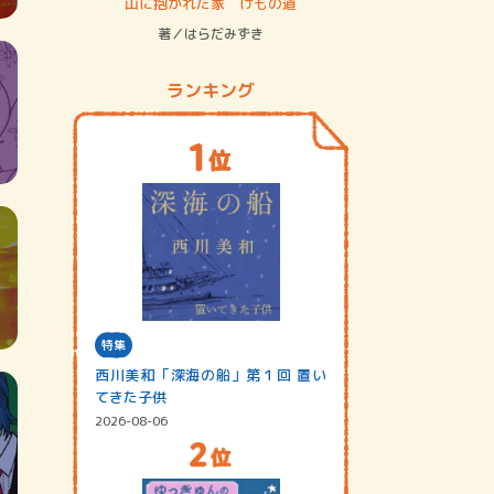
ステム
山に抱かれた家 けもの道
神無島
著／はらだみずき
著／あさ
ランキング
特集
西川美和「深海の船」第１回 置い
てきた子供
2026-08-06