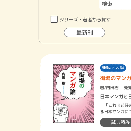
シリーズ・著者から探す
最新刊
街場のマンガ論
街場のマン
著/
内田樹
発売
日本マンガと
「これほど好き
る日本マンガに
べきかを学び、
試し読み