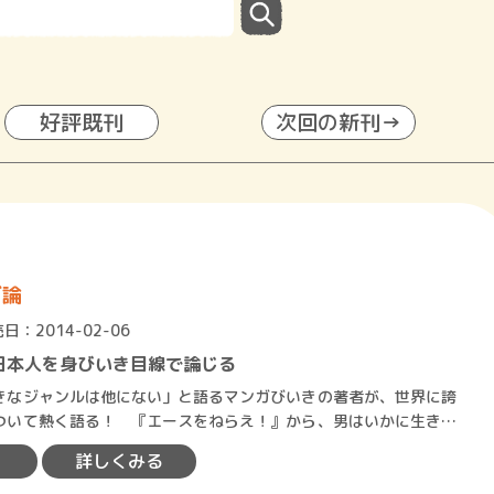
好評既刊
次回の新刊→
ガ論
日：2014-02-06
日本人を身びいき目線で論じる
なジャンルは他にない」と語るマンガびいきの著者が、世界に誇
ついて熱く語る！ 『エースをねらえ！』から、男はいかに生きる
『バガボンド』で教育の本…
詳しくみる