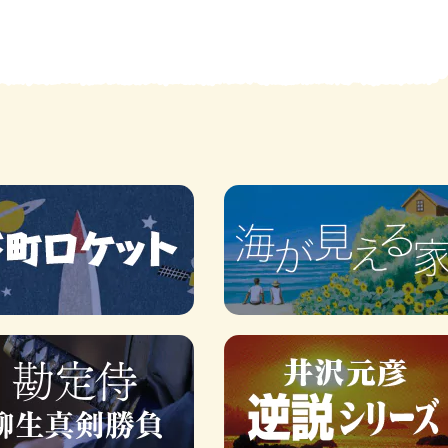
賞金稼ぎスリーサム！ 二重
著／川瀬七緒