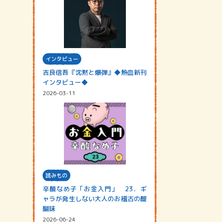
インタビュー
吉良信吾『沈黙と爆弾』◆熱血新刊
インタビュー◆
2026-03-11
読みもの
辛酸なめ子「お金入門」 23．ギ
ャラが発生しない大人のお稽古の醍
醐味
2026-06-24