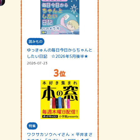
読みもの
ゆっきゅんの毎日今日からちゃんと
したい日記 ☆2026年5月後半★
2026-07-23
特集
ワクサカソウヘイさん × 平井まさ