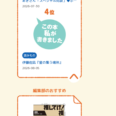
あきさん「スペシャル対談」◆ポッ
ドキャスト…
2026-07-30
読みもの
伊藤佐凪『星の集う場所』
2026-08-05
編集部のおすすめ