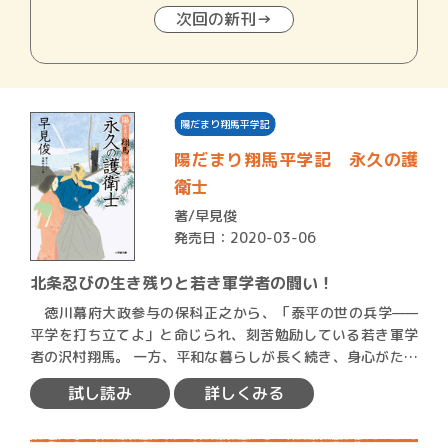
次回の新刊→
陽だまり翔馬平学記
陽だまり翔馬平学記 永久の護
衛士
著/
早見俊
発売日：2020-03-06
北条忍びの生き残りと若き軍学者の闘い！
徳川幕府大政参与の保科正之から、「泰平の世の兵学——
平学を打ち立てよ」と命じられ、刻苦勉励している若き軍学
者の沢村翔馬。 一方、平和な暮らしが長く続き、身心がたる
み切…
試し読み
詳しくみる