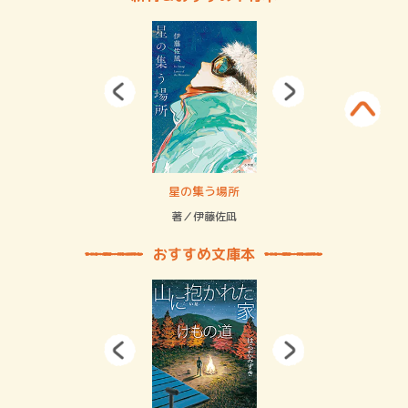
 二重拘束の…
星の集う場所
記憶
緒
著／伊藤佐凪
著／
おすすめ文庫本