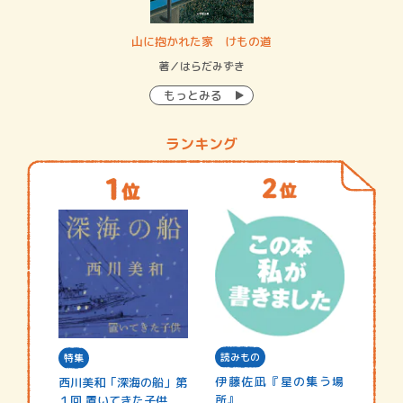
・システム
山に抱かれた家 けもの道
神
イン…
著／はらだみずき
著
もっとみる
ランキング
読みもの
特集
伊藤佐凪『星の集う場
西川美和「深海の船」第
所』
１回 置いてきた子供