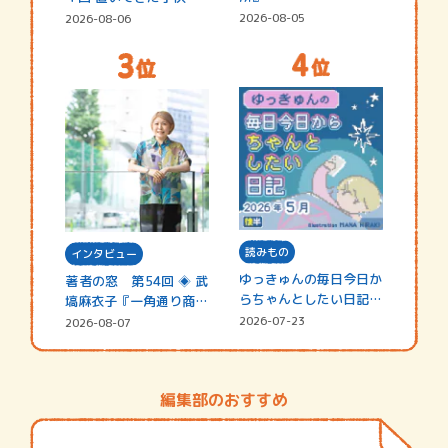
2026-08-05
2026-08-06
読みもの
インタビュー
ゆっきゅんの毎日今日か
著者の窓 第54回 ◈ 武
らちゃんとしたい日記
塙麻衣子『一角通り商店
☆202…
街の…
2026-07-23
2026-08-07
編集部のおすすめ