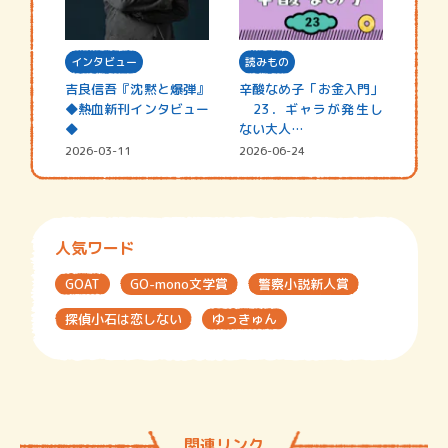
インタビュー
読みもの
吉良信吾『沈黙と爆弾』
辛酸なめ子「お金入門」
◆熱血新刊インタビュー
23．ギャラが発生し
◆
ない大人…
2026-03-11
2026-06-24
人気ワード
GOAT
GO-mono文学賞
警察小説新人賞
探偵小石は恋しない
ゆっきゅん
関連リンク