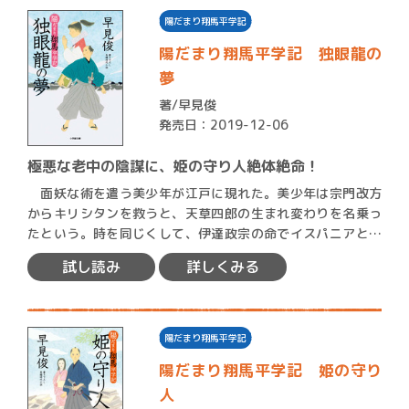
陽だまり翔馬平学記
陽だまり翔馬平学記 独眼龍の
夢
著/
早見俊
発売日：2019-12-06
極悪な老中の陰謀に、姫の守り人絶体絶命！
面妖な術を遣う美少年が江戸に現れた。美少年は宗門改方
からキリシタンを救うと、天草四郎の生まれ変わりを名乗っ
たという。時を同じくして、伊達政宗の命でイスパニアとロ
ーマに派…
試し読み
詳しくみる
陽だまり翔馬平学記
陽だまり翔馬平学記 姫の守り
人