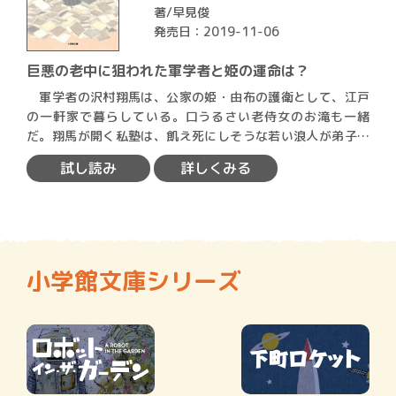
著/
早見俊
発売日：2019-11-06
巨悪の老中に狙われた軍学者と姫の運命は？
軍学者の沢村翔馬は、公家の姫・由布の護衛として、江戸
の一軒家で暮らしている。口うるさい老侍女のお滝も一緒
だ。翔馬が開く私塾は、飢え死にしそうな若い浪人が弟子入
りしたり、…
試し読み
詳しくみる
小学館文庫シリーズ