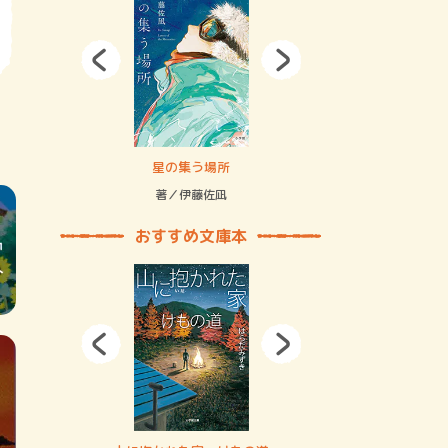
拘束の…
星の集う場所
記憶とツリ
著／伊藤佐凪
著／何 致
おすすめ文庫本