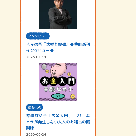
インタビュー
吉良信吾『沈黙と爆弾』◆熱血新刊
インタビュー◆
2026-03-11
読みもの
辛酸なめ子「お金入門」 23．ギ
ャラが発生しない大人のお稽古の醍
醐味
2026-06-24