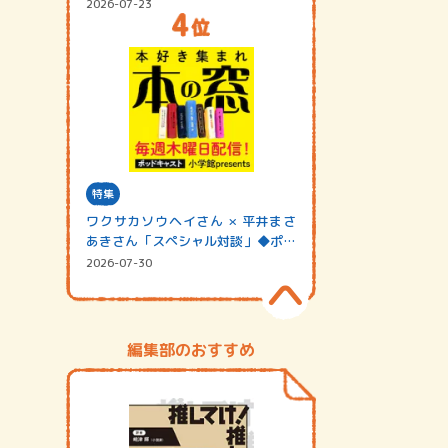
2026-07-23
特集
ワクサカソウヘイさん × 平井まさ
あきさん「スペシャル対談」◆ポッ
ドキャスト…
2026-07-30
編集部のおすすめ