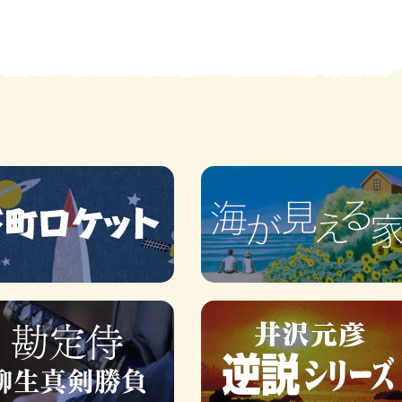
賞金稼ぎスリーサム！ 二重
著／川瀬七緒