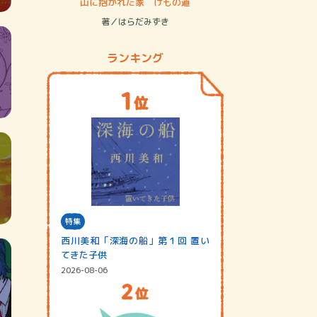
ステム
山に抱かれた家 けもの道
神無島
著／はらだみずき
著／あさ
ランキング
特集
西川美和「深海の船」第１回 置い
てきた子供
2026-08-06