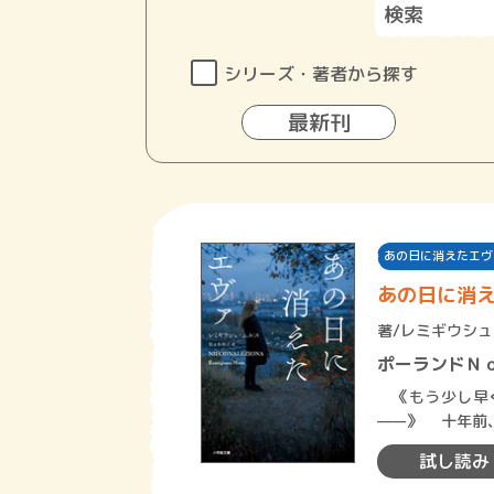
シリーズ・著者から探す
最新刊
あの日に消えたエヴ
あの日に消
著/
レミギウシュ
ポーランドＮ
《もう少し早く
——》 十年前、プロポーズの直後に暴漢に襲われたエヴァとヴェルネル。目の前
でレイプされた
試し読み