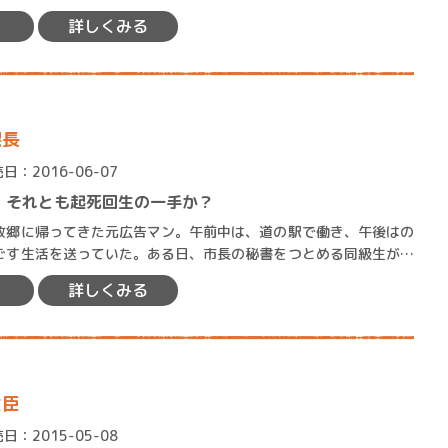
ロボット・イン・ザ・シ
った。嫌々進学したにもか…
詳しくみる
著／デボラ・イン…
課長
日：2016-06-07
、それとも起死回生の一手か？
郷に帰ってきた元広告マン。午前中は、道の駅で働き、午後はの
ごす生活を送っていた。ある日、市長の秘書をつとめる同級生が、
いがあるとやってくる。お…
詳しくみる
大臣
日：2015-05-08