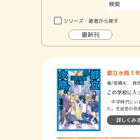
シリーズ・著者から探す
最新刊
都立水商３
著/
室積光
発売
この学校に入
中学時代にいじ
た。生徒会の会
が、工夫を凝ら
詳しくみ