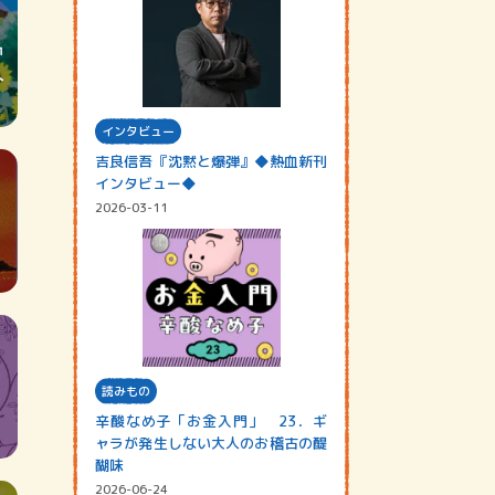
インタビュー
吉良信吾『沈黙と爆弾』◆熱血新刊
インタビュー◆
2026-03-11
読みもの
辛酸なめ子「お金入門」 23．ギ
ャラが発生しない大人のお稽古の醍
醐味
2026-06-24