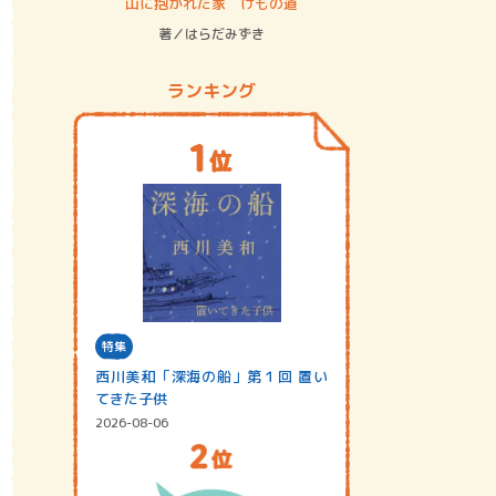
ステム
山に抱かれた家 けもの道
神無島
著／はらだみずき
著／あさ
ランキング
特集
西川美和「深海の船」第１回 置い
てきた子供
2026-08-06