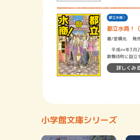
都立水商！
都立水商！
著/
室積光
発売
平成××年3月
歌舞伎町に設立
ト科など七学科
詳しくみ
小学館文庫シリーズ