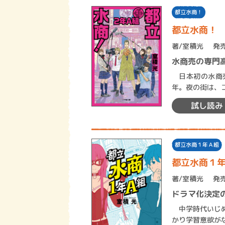
都立水商！
都立水商！
著/
室積光
発売
水商売の専門高
日本初の水商売
年。夜の街は、
統ある入学を祝
試し読み
都立水商１年Ａ組
都立水商１
著/
室積光
発売
ドラマ化決定
中学時代いじめ
かり学習意欲が