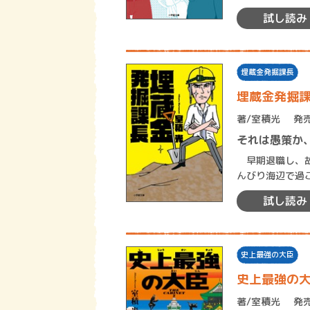
きる高校はなか
試し読み
埋蔵金発掘課長
埋蔵金発掘
著/
室積光
発売
それは愚策か
早期退職し、故
んびり海辺で過
市長直々のお願
試し読み
史上最強の大臣
史上最強の
著/
室積光
発売