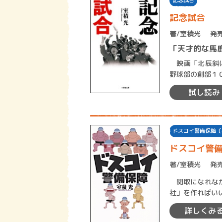
記念試合
記念試合
著/
室積光
発売
「天才的な馬
映画「北辰斜にさすと
野球部の創部１
対抗試合の開催
試し読み
ドスコイ警備保障〔
ドスコイ警
著/
室積光
発売
関取になれなか
社」を作ればい
イ警備保障」。
詳しくみ