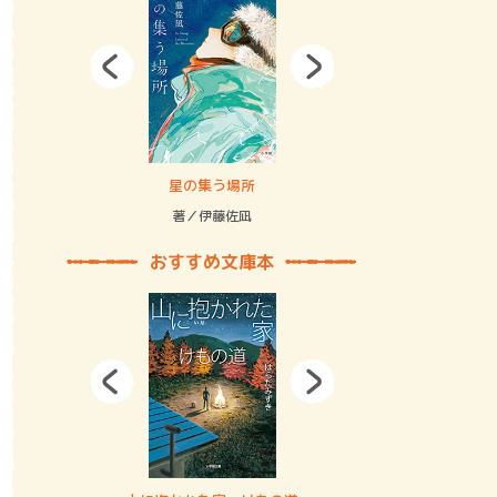
拘束の…
星の集う場所
記憶とツリ
著／伊藤佐凪
著／何 致
おすすめ文庫本