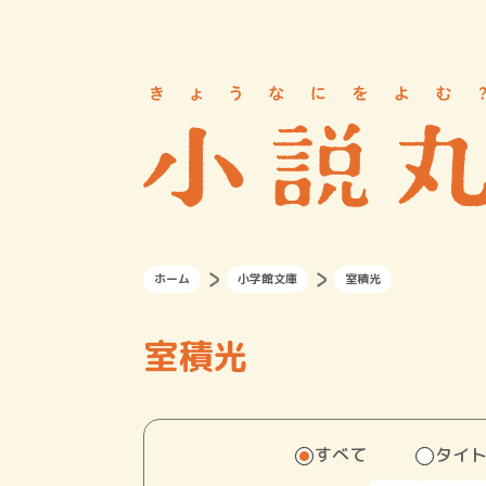
ホーム
小学館文庫
室積光
室積光
すべて
タイ