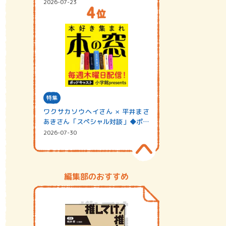
2026-07-23
特集
ワクサカソウヘイさん × 平井まさ
あきさん「スペシャル対談」◆ポッ
ドキャスト…
2026-07-30
編集部のおすすめ