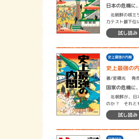
日本の危機に
北朝鮮の核ミサ
力テスト最下位
閣は裏方として
試し読み
史上最強の内閣
史上最強の
著/
室積光
発売
国家の危機に
北朝鮮が、日本に
のか？ それとも……。 支持率低迷と経済問題で打
権党の浅尾総理
試し読み