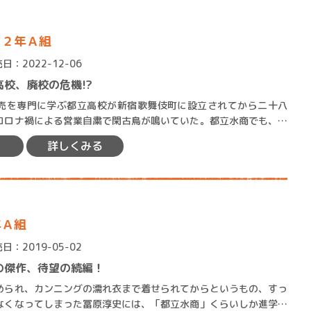
 ２年Ａ組
日：2022-12-06
校、廃校の危機!?
を専門に学ぶ都立高校が新宿歌舞伎町に設立されてから二十八
賞金稼ぎスリーサム！ 二重
コロナ禍による営業自粛で閑古鳥が鳴いていた。都立水商でも、伝
う会が早々に中止になり、神…
著／川瀬七緒
詳しくみる
年Ａ組
日：2019-05-02
の傑作、待望の続編！
られ、カンニングの濡れ衣まで着せられてからというもの、すっ
なくなってしまった冨原淳史には、「都立水商」くらいしか進学で