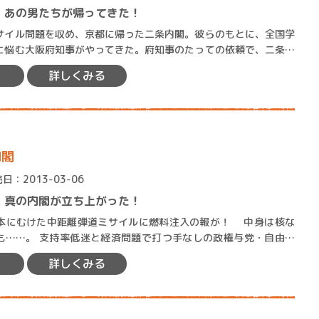
、あの男たちが帰ってきた！
イル問題を収め、京都に帰った二条内閣。彼らのもとに、全国学
に悩む大阪府知事がやってきた。府知事のたっての依頼で、二条内
教育問題に取り組むことに…
詳しくみる
内閣
日：2013-03-06
、真の内閣が立ち上がった！
むけた中距離弾道ミサイルに燃料注入の報が！ 中身は核な
つ手なしの政権与党・自由民
は、本物の危機に直面…
詳しくみる