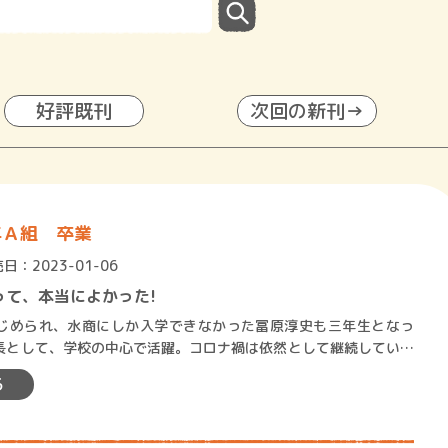
好評既刊
次回の新刊→
年Ａ組 卒業
日：2023-01-06
って、本当によかった!
められ、水商にしか入学できなかった冨原淳史も三年生となっ
長として、学校の中心で活躍。コロナ禍は依然として継続している
して対校戦を一年ぶりに復活…
る