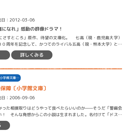
日：2012-03-06
鹿になれ」感動の群像ドラマ！
ころ」原作、待望の文庫化。 七高（現・鹿児島大学）
００周年を記念して、かつてのライバル五高（現・熊本大学）との
が決まった。太平洋戦争…
詳しくみる
小学館文庫…
備保障〔小学館文庫〕
日：2006-09-06
った相撲取りはどうやって食べたらいいのか——そうだ「警備会
い！ そんな発想からこの小説は生まれました。名付けて「ドスコ
この会社の社員には、少々…
る