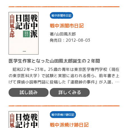
戦中派闇市日記
戦中派闇市日記
著/
山田風太郎
発売日：2012-08-03
医学生作家となった山田風太郎誕生の２年間
昭和22年〜23年。25歳の青年は東京医学専門学校（現在
の東京医科大学）で試験と実習に追われる傍ら、前年書き上
げて探偵小説専門誌に投稿した『達磨峠の事件』が入選、人
生の…
試し読み
詳しくみる
戦中派焼け跡日記
戦中派焼け跡日記