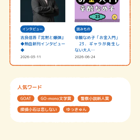
インタビュー
読みもの
吉良信吾『沈黙と爆弾』
辛酸なめ子「お金入門」
◆熱血新刊インタビュー
23．ギャラが発生し
◆
ない大人…
2026-03-11
2026-06-24
人気ワード
GOAT
GO-mono文学賞
警察小説新人賞
探偵小石は恋しない
ゆっきゅん