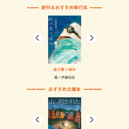
新刊＆おすすめ単行本
 二重拘束の…
星の集う場所
記憶
緒
著／伊藤佐凪
著／
おすすめ文庫本