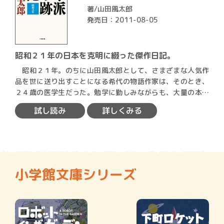
著/
山田風太郎
発売日：2011-08-05
昭和２１年の日本を克明に綴った傑作日記。
昭和２１年。のちに山田風太郎として、さまざまな人気作
品を世に送り出すことになる希代の物語作家は、そのとき、
２４歳の医学生だった。勉学に勤しみながらも、大量の本と
映画に囲…
試し読み
詳しくみる
小学館文庫シリーズ