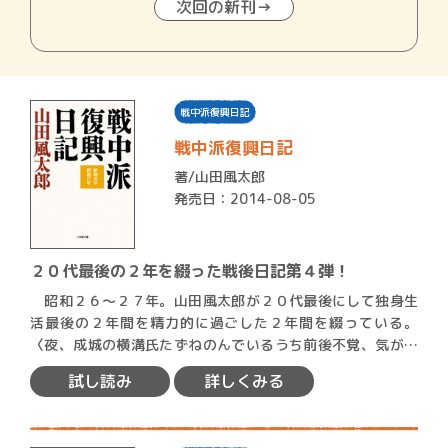
次回の新刊→
戦中派復興日記
戦中派復興日記
著/
山田風太郎
発売日：2014-08-05
２０代最後の２年を綴った戦後日記第４弾！
昭和２６〜２７年。山田風太郎が２０代最後にして独身生
活最後の２年間を精力的に過ごした２年間を綴っている。
〈夜、成城の横溝氏たずねのんでいるうち前後不覚、気がつ
くと、…
試し読み
詳しくみる