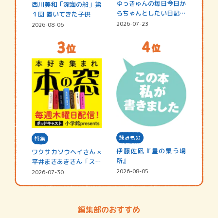
ゆっきゅんの毎日今日か
西川美和「深海の船」第
らちゃんとしたい日記
１回 置いてきた子供
☆202…
2026-07-23
2026-08-06
読みもの
特集
伊藤佐凪『星の集う場
ワクサカソウヘイさん ×
所』
平井まさあきさん「スペ
シャ…
2026-08-05
2026-07-30
編集部のおすすめ