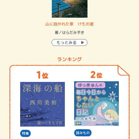
・システム
山に抱かれた家 けもの道
神
イン…
著／はらだみずき
著
もっとみる
ランキング
読みもの
特集