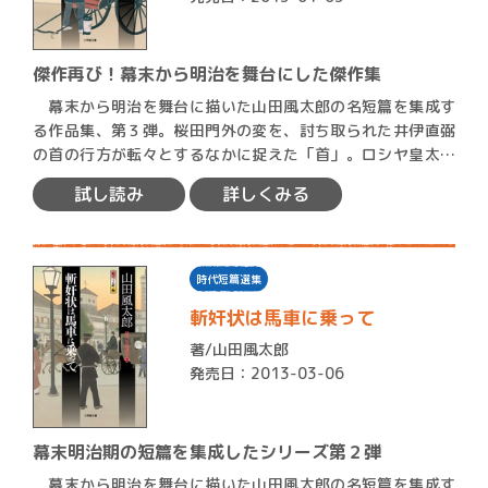
傑作再び！幕末から明治を舞台にした傑作集
幕末から明治を舞台に描いた山田風太郎の名短篇を集成す
る作品集、第３弾。桜田門外の変を、討ち取られた井伊直弼
の首の行方が転々とするなかに捉えた「首」。ロシヤ皇太子
ニコラス…
試し読み
詳しくみる
時代短篇選集
斬奸状は馬車に乗って
著/
山田風太郎
発売日：2013-03-06
幕末明治期の短篇を集成したシリーズ第２弾
幕末から明治を舞台に描いた山田風太郎の名短篇を集成す