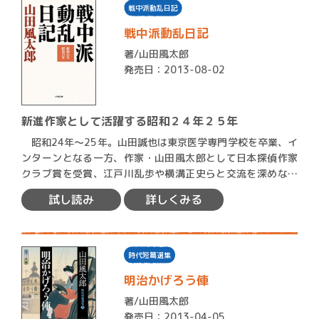
戦中派動乱日記
戦中派動乱日記
著/
山田風太郎
発売日：2013-08-02
新進作家として活躍する昭和２４年２５年
昭和24年〜25年。山田誠也は東京医学専門学校を卒業、イ
ンターンとなる一方、作家・山田風太郎として日本探偵作家
クラブ賞を受賞、江戸川乱歩や横溝正史らと交流を深めなが
ら数…
試し読み
詳しくみる
時代短篇選集
明治かげろう俥
著/
山田風太郎
発売日：2013-04-05