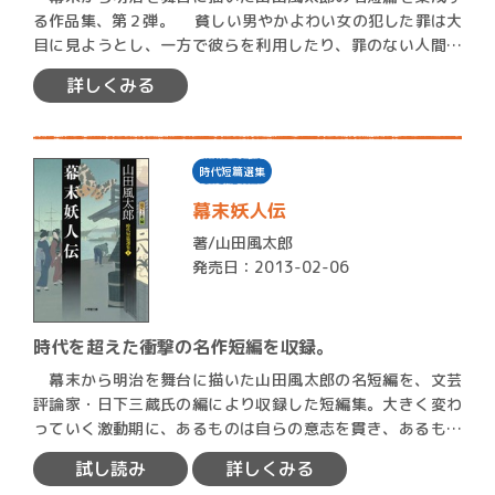
る作品集、第２弾。 貧しい男やかよわい女の犯した罪は大
目に見ようとし、一方で彼らを利用したり、罪のない人間ま
で巻…
詳しくみる
時代短篇選集
幕末妖人伝
著/
山田風太郎
発売日：2013-02-06
時代を超えた衝撃の名作短編を収録。
幕末から明治を舞台に描いた山田風太郎の名短編を、文芸
評論家・日下三蔵氏の編により収録した短編集。大きく変わ
っていく激動期に、あるものは自らの意志を貫き、あるもの
は時代に…
試し読み
詳しくみる