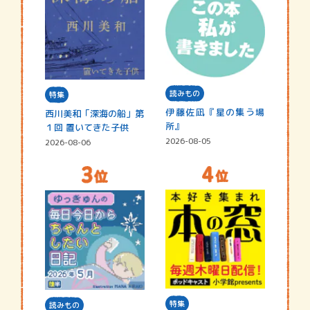
読みもの
特集
伊藤佐凪『星の集う場
西川美和「深海の船」第
所』
１回 置いてきた子供
2026-08-05
2026-08-06
特集
読みもの