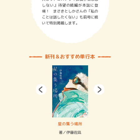
しない』待望の続編が本誌に登
場！ まさきとしかさんの「私の
ことは話したくない」も前号に続
いて特別掲載します。
新刊＆おすすめ単行本
 二重拘束の…
星の集う場所
記憶
緒
著／伊藤佐凪
著／