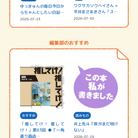
ワクサカソウヘイさん ×
ゆっきゅんの毎日今日か
平井まさあきさん「スペ
らちゃんとしたい日記
シャ…
☆202…
2026-07-30
2026-07-23
編集部のおすすめ
おすすめ
読みもの
「推してけ！ 推して
井上先斗『夜がまだ明け
け！」第63回 ◆『一角
ない』
通り商店…
2026-07-29