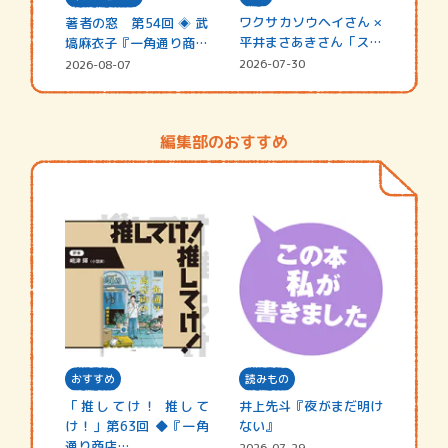
ワクサカソウヘイさん ×
著者の窓 第54回 ◈ 武
平井まさあきさん「スペ
塙麻衣子『一角通り商店
シャ…
街の…
2026-07-30
2026-08-07
編集部のおすすめ
おすすめ
読みもの
「推してけ！ 推して
井上先斗『夜がまだ明け
け！」第63回 ◆『一角
ない』
通り商店…
2026-07-29