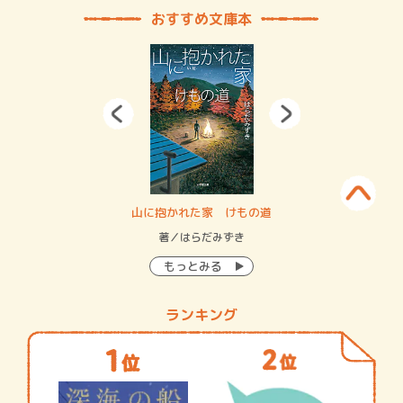
おすすめ文庫本
・システム
山に抱かれた家 けもの道
神
イン…
著／はらだみずき
著
もっとみる
ランキング