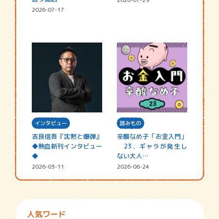
2026-07-17
インタビュー
読みもの
吉良信吾『沈黙と爆弾』
辛酸なめ子「お金入門」
◆熱血新刊インタビュー
23．ギャラが発生し
◆
ない大人…
2026-03-11
2026-06-24
人気ワード