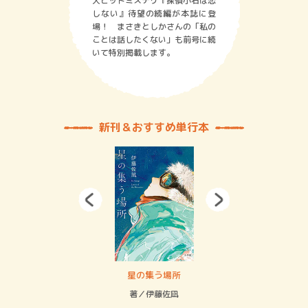
大ヒットミステリ『探偵小石は恋
しない』待望の続編が本誌に登
場！ まさきとしかさんの「私の
ことは話したくない」も前号に続
いて特別掲載します。
新刊＆おすすめ単行本
 二重拘束の…
星の集う場所
記憶
緒
著／伊藤佐凪
著／