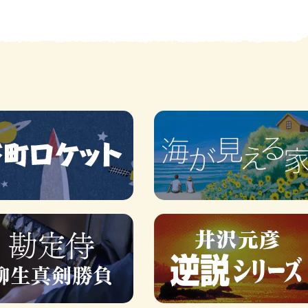
賞金稼ぎスリーサム！ 二重
著／川瀬七緒