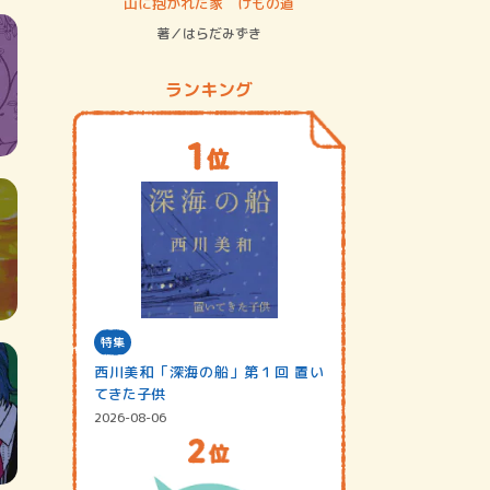
ステム
山に抱かれた家 けもの道
神無島
著／はらだみずき
著／あさ
ランキング
特集
西川美和「深海の船」第１回 置い
てきた子供
2026-08-06