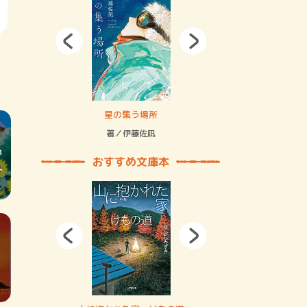
拘束の…
星の集う場所
記憶とツリ
著／伊藤佐凪
著／何 致
おすすめ文庫本