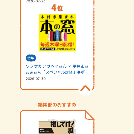
2026-07-23
特集
ワクサカソウヘイさん × 平井まさ
あきさん「スペシャル対談」◆ポッ
ドキャスト…
2026-07-30
編集部のおすすめ