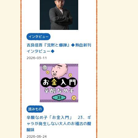
インタビュー
吉良信吾『沈黙と爆弾』◆熱血新刊
インタビュー◆
2026-03-11
読みもの
辛酸なめ子「お金入門」 23．ギ
ャラが発生しない大人のお稽古の醍
醐味
2026-06-24