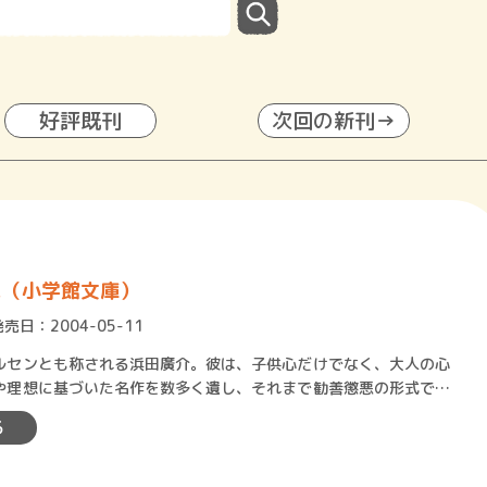
好評既刊
次回の新刊→
に（小学館文庫）
発売日：2004-05-11
センとも称される浜田廣介。彼は、子供心だけでなく、大人の心
や理想に基づいた名作を数多く遺し、それまで勧善懲悪の形式でし
た子供の読み物に新風を起…
る