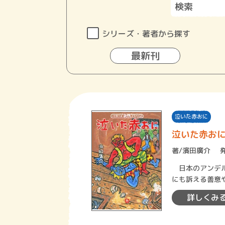
シリーズ・著者から探す
最新刊
泣いた赤おに
泣いた赤お
著/
濱田廣介
日本のアンデル
にも訴える善意
か存在しなかっ
詳しくみ