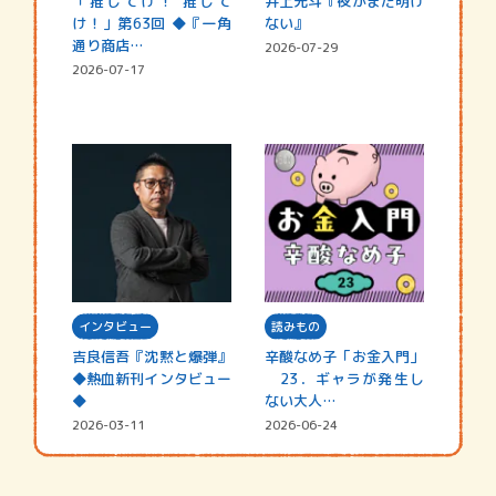
「推してけ！ 推して
井上先斗『夜がまだ明け
け！」第63回 ◆『一角
ない』
通り商店…
2026-07-29
2026-07-17
インタビュー
読みもの
吉良信吾『沈黙と爆弾』
辛酸なめ子「お金入門」
◆熱血新刊インタビュー
23．ギャラが発生し
◆
ない大人…
2026-03-11
2026-06-24