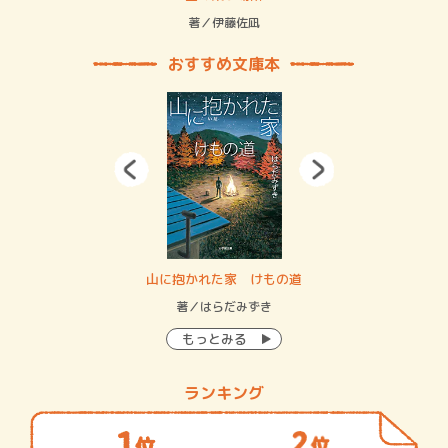
緒
著／伊藤佐凪
著／
おすすめ文庫本
・システム
山に抱かれた家 けもの道
神
イン…
著／はらだみずき
著
もっとみる
ランキング