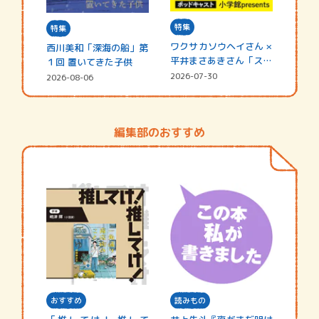
特集
特集
ワクサカソウヘイさん ×
西川美和「深海の船」第
平井まさあきさん「スペ
１回 置いてきた子供
シャ…
2026-07-30
2026-08-06
編集部のおすすめ
おすすめ
読みもの