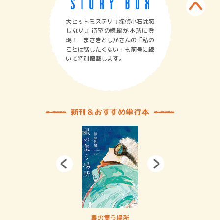
大ヒットミステリ『探偵小石は恋
しない』待望の続編が本誌に登
場！ まさきとしかさんの「私の
ことは話したくない」も前号に続
いて特別掲載します。
新刊＆おすすめ単行本
 二重拘束の…
星の集う場所
記憶