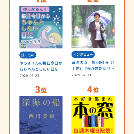
インタビュー
読みもの
著者の窓 第53回 ◈ 井
ゆっきゅんの毎日今日か
上先斗『夜がまだ明けな
らちゃんとしたい日記
い』
☆202…
2026-07-31
2026-07-23