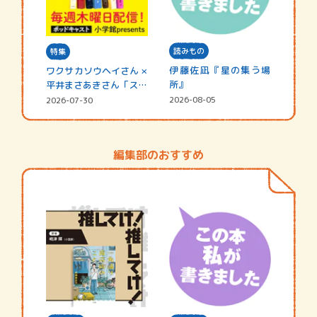
読みもの
特集
伊藤佐凪『星の集う場
ワクサカソウヘイさん ×
所』
平井まさあきさん「スペ
シャ…
2026-08-05
2026-07-30
編集部のおすすめ