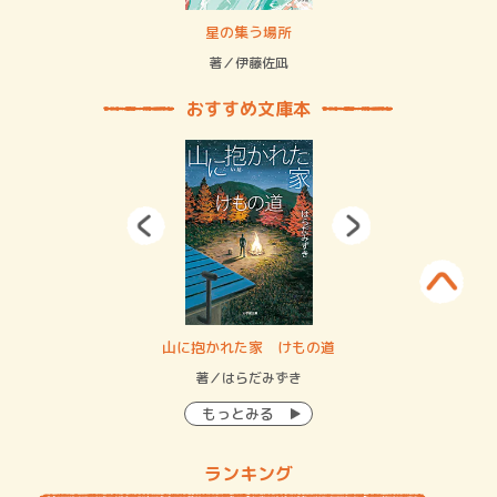
 二重拘束の…
星の集う場所
記憶
緒
著／伊藤佐凪
著／
おすすめ文庫本
・システム
山に抱かれた家 けもの道
神
イン…
著／はらだみずき
著
もっとみる
ランキング