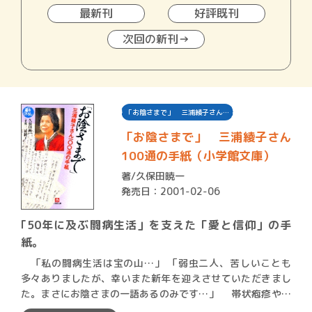
最新刊
好評既刊
次回の新刊→
「お陰さまで」 三浦綾子さん…
「お陰さまで」 三浦綾子さん
100通の手紙（小学館文庫）
著/
久保田暁一
発売日：2001-02-06
｢50年に及ぶ闘病生活」を支えた「愛と信仰」の手
紙。
「私の闘病生活は宝の山…」 「弱虫二人、苦しいことも
多々ありましたが、幸いまた新年を迎えさせていただきまし
た。まさにお陰さまの一語あるのみです…」 帯状疱疹や直
腸…