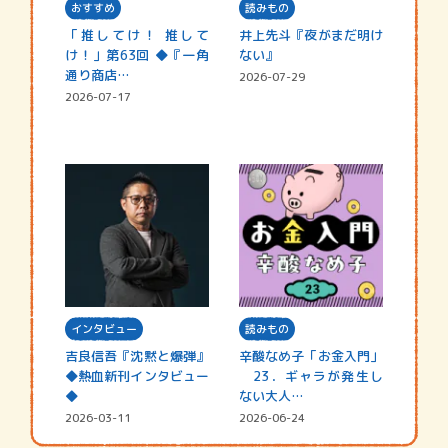
おすすめ
読みもの
「推してけ！ 推して
井上先斗『夜がまだ明け
け！」第63回 ◆『一角
ない』
通り商店…
2026-07-29
2026-07-17
インタビュー
読みもの
吉良信吾『沈黙と爆弾』
辛酸なめ子「お金入門」
◆熱血新刊インタビュー
23．ギャラが発生し
◆
ない大人…
2026-03-11
2026-06-24