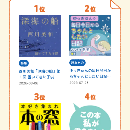
読みもの
特集
ゆっきゅんの毎日今日か
西川美和「深海の船」第
らちゃんとしたい日記
１回 置いてきた子供
☆202…
2026-07-23
2026-08-06