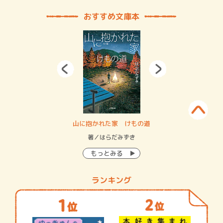
おすすめ文庫本
・システム
山に抱かれた家 けもの道
神
イン…
著／はらだみずき
著
もっとみる
ランキング