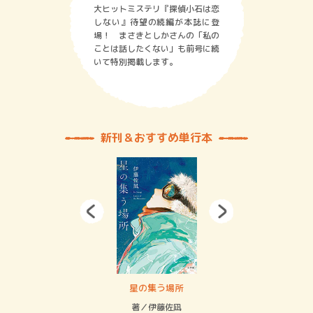
大ヒットミステリ『探偵小石は恋
しない』待望の続編が本誌に登
場！ まさきとしかさんの「私の
ことは話したくない」も前号に続
いて特別掲載します。
新刊＆おすすめ単行本
 二重拘束の…
星の集う場所
記憶
緒
著／伊藤佐凪
著／