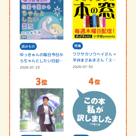
特集
読みもの
ワクサカソウヘイさん ×
ゆっきゅんの毎日今日か
平井まさあきさん「スペ
らちゃんとしたい日記
シャ…
☆202…
2026-07-30
2026-07-23