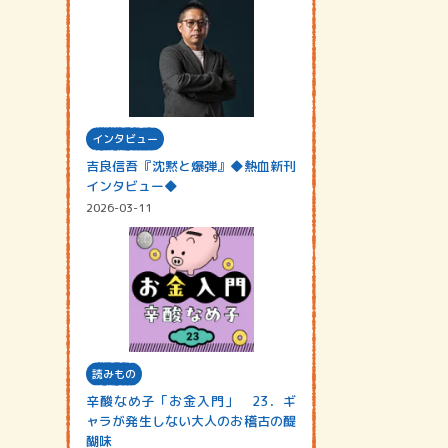
インタビュー
吉良信吾『沈黙と爆弾』◆熱血新刊
インタビュー◆
2026-03-11
読みもの
辛酸なめ子「お金入門」 23．ギ
ャラが発生しない大人のお稽古の醍
醐味