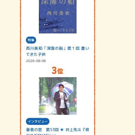
特集
西川美和「深海の船」第１回 置い
てきた子供
2026-08-06
インタビュー
著者の窓 第53回 ◈ 井上先斗『夜