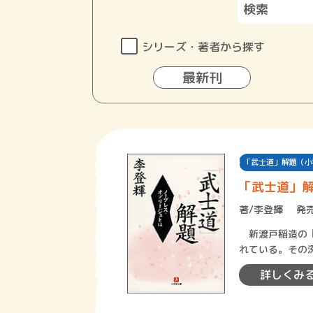
シリーズ・著者から探す
最新刊
「武士道」解題（小
「武士道」
著/
李登輝
発売
新渡戸稲造の『
れている。その
政治家が、古今
詳しくみ