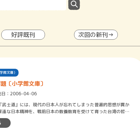
好評既刊
次回の新刊→
学館文庫）
解題〔小学館文庫〕
日：2006-04-06
武士道』には、現代の日本人が忘れてしまった普遍的思想が貫か
深遠な日本精神を、戦前日本の教養教育を受けて育った台湾の哲人
東西の哲学知識を総動員し…
る