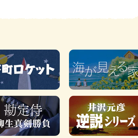
賞金稼ぎスリーサム！ 二重
著／川瀬七緒