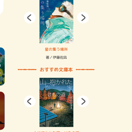
拘束の…
星の集う場所
記憶とツリ
著／伊藤佐凪
著／何 致
おすすめ文庫本