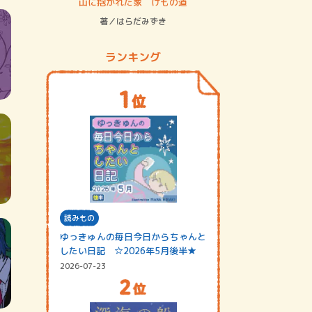
ステム
山に抱かれた家 けもの道
神無島
著／はらだみずき
著／あさ
ランキング
読みもの
ゆっきゅんの毎日今日からちゃんと
したい日記 ☆2026年5月後半★
2026-07-23