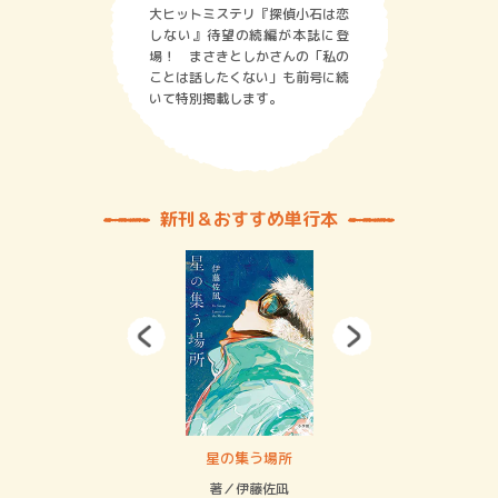
大ヒットミステリ『探偵小石は恋
しない』待望の続編が本誌に登
場！ まさきとしかさんの「私の
ことは話したくない」も前号に続
いて特別掲載します。
新刊＆おすすめ単行本
 二重拘束の…
星の集う場所
記憶
緒
著／伊藤佐凪
著／