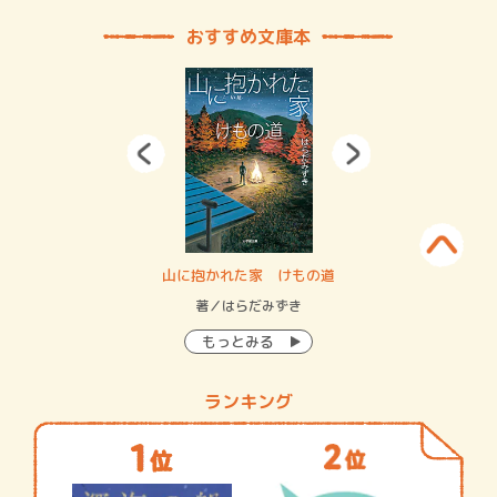
おすすめ文庫本
・システム
山に抱かれた家 けもの道
神
イン…
著／はらだみずき
著
もっとみる
ランキング