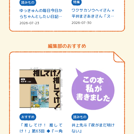
特集
読みもの
ワクサカソウヘイさん ×
ゆっきゅんの毎日今日か
平井まさあきさん「スペ
らちゃんとしたい日記
シャ…
☆202…
2026-07-30
2026-07-23
編集部のおすすめ
おすすめ
読みもの
「推してけ！ 推して
井上先斗『夜がまだ明け
け！」第63回 ◆『一角
ない』