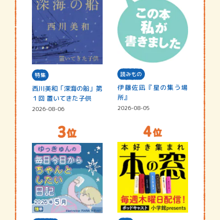
読みもの
特集
伊藤佐凪『星の集う場
西川美和「深海の船」第
所』
１回 置いてきた子供
2026-08-05
2026-08-06