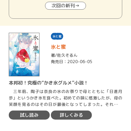
次回の新刊→
氷と蜜
氷と蜜
著/
佐久そるん
発売日：2020-06-05
本邦初！究極の“かき氷グルメ”小説！
三年前、陶子は奈良の氷のお祭りで母とともに「日進月
歩」というかき氷を食べた。初めての味に感激したが、母の
笑顔を見るのはその日が最後となってしまった。それ以降
「日進月歩」…
試し読み
詳しくみる