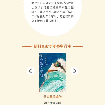
大ヒットミステリ『探偵小石は恋
しない』待望の続編が本誌に登
場！ まさきとしかさんの「私の
ことは話したくない」も前号に続
いて特別掲載します。
新刊＆おすすめ単行本
 二重拘束の…
星の集う場所
記憶
緒
著／伊藤佐凪
著／