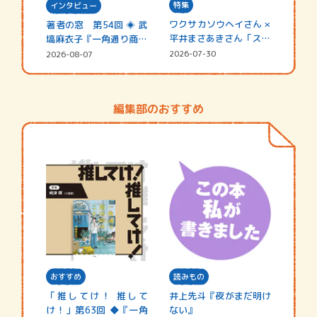
特集
インタビュー
ワクサカソウヘイさん ×
著者の窓 第54回 ◈ 武
平井まさあきさん「スペ
塙麻衣子『一角通り商店
シャ…
街の…
2026-07-30
2026-08-07
編集部のおすすめ
おすすめ
読みもの
「推してけ！ 推して
井上先斗『夜がまだ明け
け！」第63回 ◆『一角
ない』