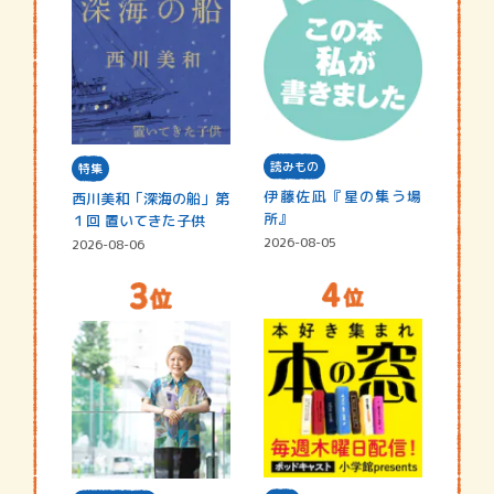
読みもの
特集
伊藤佐凪『星の集う場
西川美和「深海の船」第
所』
１回 置いてきた子供
2026-08-05
2026-08-06