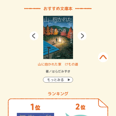
おすすめ文庫本
・システム
山に抱かれた家 けもの道
神
イン…
著／はらだみずき
著
もっとみる
ランキング