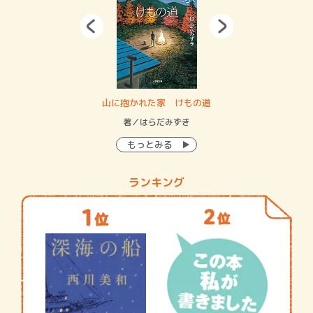
・システム
山に抱かれた家 けもの道
神
イン…
著／はらだみずき
著
もっとみる
ランキング