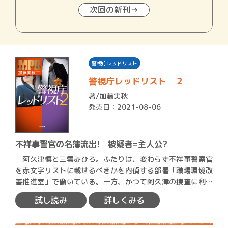
次回の新刊→
警視庁レッドリスト
警視庁レッドリスト ２
著/
加藤実秋
発売日：2021-08-06
不祥事警官の名簿流出! 被疑者=主人公?
阿久津慎と三雲みひろ。ふたりは、変わらず不祥事警察官
を赤文字リストに載せるべきかを内偵する部署「職場環境改
善推進室」で働いている。一方、かつて阿久津の捜査に利用
された宗…
試し読み
詳しくみる