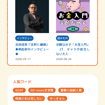
インタビュー
読みもの
吉良信吾『沈黙と爆弾』
辛酸なめ子「お金入門」
◆熱血新刊インタビュー
23．ギャラが発生し
◆
ない大人…
2026-03-11
2026-06-24
人気ワード
GOAT
GO-mono文学賞
警察小説新人賞
探偵小石は恋しない
ゆっきゅん