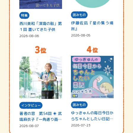
読みもの
特集
伊藤佐凪『星の集う場
西川美和「深海の船」第
所』
１回 置いてきた子供
2026-08-05
2026-08-06
読みもの
インタビュー
ゆっきゅんの毎日今日か
著者の窓 第54回 ◈ 武
らちゃんとしたい日記
塙麻衣子『一角通り商店
☆202…
街の…
2026-07-23
2026-08-07