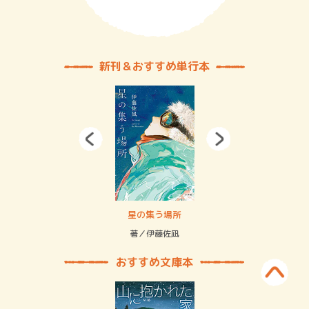
新刊＆おすすめ単行本
 二重拘束の…
星の集う場所
記憶
緒
著／伊藤佐凪
著／
おすすめ文庫本