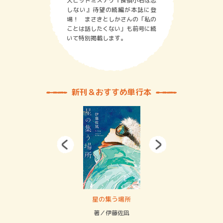
大ヒットミステリ『探偵小石は恋
しない』待望の続編が本誌に登
場！ まさきとしかさんの「私の
ことは話したくない」も前号に続
いて特別掲載します。
新刊＆おすすめ単行本
 二重拘束の…
星の集う場所
記憶
緒
著／伊藤佐凪
著／