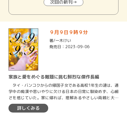
次回の新刊→
９月９日９時９分
著/
一木けい
発売日：2023-09-06
家族と愛をめぐる難題に挑む鮮烈な傑作長編
タイ・バンコクからの帰国子女である高校1年生の漣は、通
学中の痴漢や思いやりに欠ける日本の日常に馴染めず、心細
さを感じていた。家に帰れば、理解あるやさしい両親と大好
きな姉…
詳しくみる