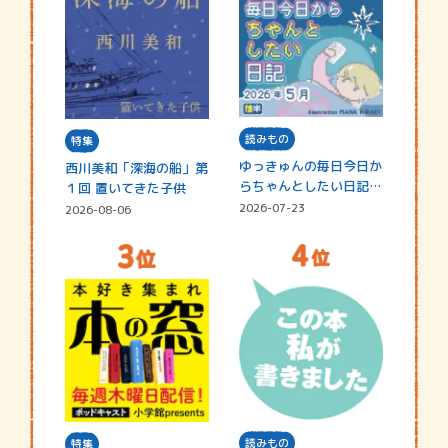
読みもの
特集
ゆっきゅんの毎日今日か
西川美和「深海の船」第
らちゃんとしたい日記
１回 置いてきた子供
☆202…
2026-07-23
2026-08-06
読みもの
特集