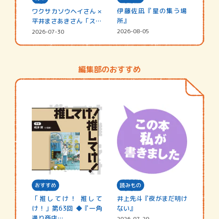
伊藤佐凪『星の集う場
ワクサカソウヘイさん ×
所』
平井まさあきさん「スペ
シャ…
2026-08-05
2026-07-30
編集部のおすすめ
おすすめ
読みもの
「推してけ！ 推して
井上先斗『夜がまだ明け
け！」第63回 ◆『一角
ない』
通り商店…
2026-07-29