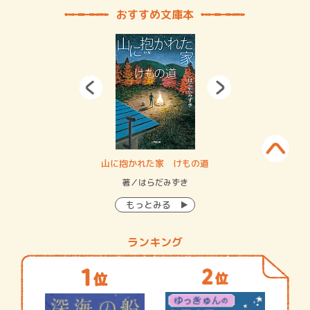
おすすめ文庫本
・システム
山に抱かれた家 けもの道
神
イン…
著／はらだみずき
著
もっとみる
ランキング