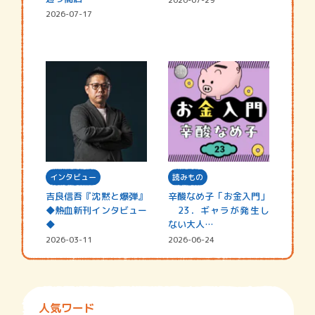
2026-07-17
インタビュー
読みもの
吉良信吾『沈黙と爆弾』
辛酸なめ子「お金入門」
◆熱血新刊インタビュー
23．ギャラが発生し
◆
ない大人…
2026-03-11
2026-06-24
人気ワード