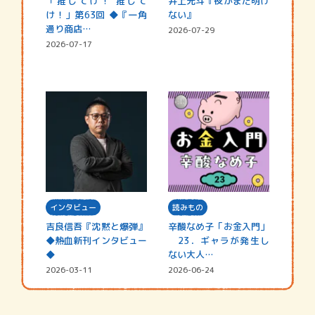
「推してけ！ 推して
井上先斗『夜がまだ明け
け！」第63回 ◆『一角
ない』
通り商店…
2026-07-29
2026-07-17
インタビュー
読みもの
吉良信吾『沈黙と爆弾』
辛酸なめ子「お金入門」
◆熱血新刊インタビュー
23．ギャラが発生し
◆
ない大人…
2026-03-11
2026-06-24