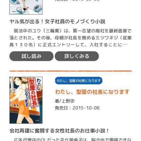
ヤル気が出る！女子社員のモノづくり小説
就活中のユウ（三輪勇）は、第一志望の商社を最終面接で
落とされた。その後、母親が社長を務めるミツワネジ（従業
員１３０名）に正式エントリーして、入社することになっ
た。海外で…
試し読み
詳しくみる
わたし、型屋の社長になります
わたし、型屋の社長になります
著/
上野歩
発売日：2015-10-06
会社再建に奮闘する女性社長のお仕事小説！
広告代理店のOLだった花丘明希子は、脳出血で復帰できな