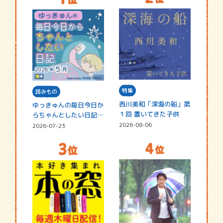
特集
読みもの
西川美和「深海の船」第
ゆっきゅんの毎日今日か
１回 置いてきた子供
らちゃんとしたい日記
☆202…
2026-08-06
2026-07-23