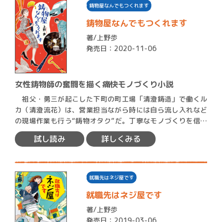
鋳物屋なんでもつくれます
鋳物屋なんでもつくれます
著/
上野歩
発売日：2020-11-06
女性鋳物師の奮闘を描く痛快モノづくり小説
祖父・勇三が起こした下町の町工場「清澄鋳造」で働くル
カ（清澄流花）は、営業担当ながら時には自ら流し入れなど
の現場作業も行う“鋳物オタク”だ。丁寧なモノづくりを信条
に長年…
試し読み
詳しくみる
就職先はネジ屋です
就職先はネジ屋です
著/
上野歩
発売日：2019-03-06