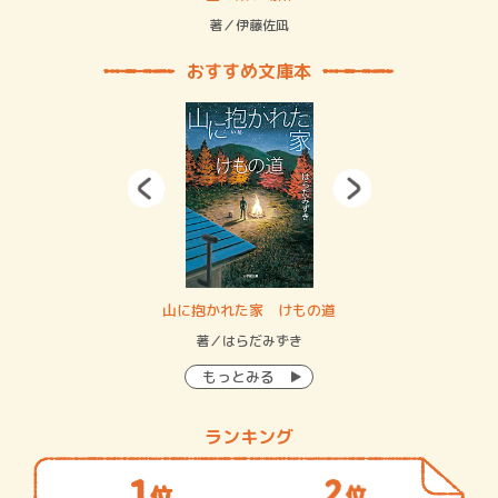
緒
著／伊藤佐凪
著／
おすすめ文庫本
・システム
山に抱かれた家 けもの道
神
イン…
著／はらだみずき
著
もっとみる
ランキング