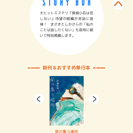
大ヒットミステリ『探偵小石は恋
しない』待望の続編が本誌に登
場！ まさきとしかさんの「私の
ことは話したくない」も前号に続
いて特別掲載します。
新刊＆おすすめ単行本
 二重拘束の…
星の集う場所
記憶