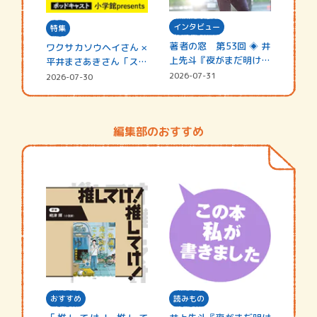
インタビュー
特集
著者の窓 第53回 ◈ 井
ワクサカソウヘイさん ×
上先斗『夜がまだ明けな
平井まさあきさん「スペ
い』
シャ…
2026-07-31
2026-07-30
編集部のおすすめ
おすすめ
読みもの