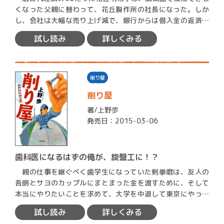
くなった父親に替わって、花丘製作所の社長になった。しか
し、会社は大幅な売り上げ減で、銀行からは借入金の返済を
求めら…
試し読み
詳しくみる
削り屋
削り屋
著/
上野歩
発売日：2015-03-06
歯科医になるはずの俺が、旋盤工に！？
親の仕事を継ぐべく歯学生になっていた剣拳磨は、友人の
吾朗とサヨのカップルにまとまった金を渡すために、そして
本当にやりたいことを求めて、大学を中退して東京にやって
きた。そ…
試し読み
詳しくみる