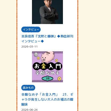
インタビュー
吉良信吾『沈黙と爆弾』◆熱血新刊
インタビュー◆
2026-03-11
読みもの
辛酸なめ子「お金入門」 23．ギ
ャラが発生しない大人のお稽古の醍
醐味
2026-06-24