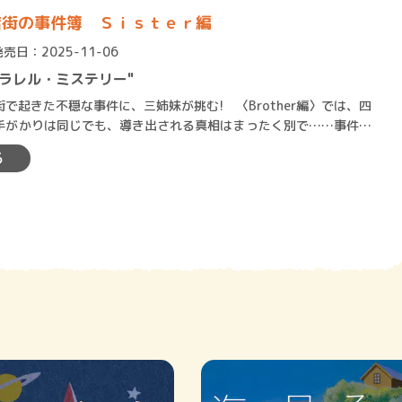
店街の事件簿 Ｓｉｓｔｅｒ編
発売日：2025-11-06
ラレル・ミステリー"
起きた不穏な事件に、三姉妹が挑む! 〈Brother編〉では、四
手がかりは同じでも、導き出される真相はまったく別で……事件に
ひとつの真実を知…
賞金稼ぎスリーサム！ 二重
る
著／川瀬七緒