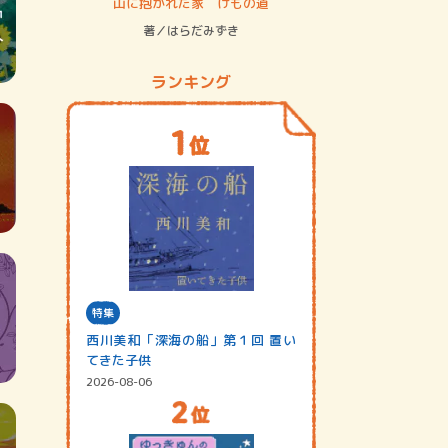
ステム
山に抱かれた家 けもの道
神無島
著／はらだみずき
著／あさ
ランキング
特集
西川美和「深海の船」第１回 置い
てきた子供
2026-08-06