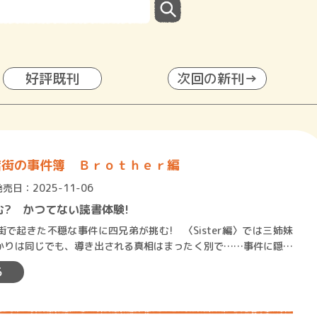
好評既刊
次回の新刊→
店街の事件簿 Ｂｒｏｔｈｅｒ編
発売日：2025-11-06
む? かつてない読書体験!
で起きた不穏な事件に四兄弟が挑む! 〈Sister編〉では三姉妹
かりは同じでも、導き出される真相はまったく別で……事件に隠さ
つの真実を知るには…
る