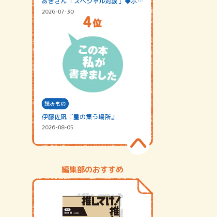
あきさん「スペシャル対談」◆ポッ
ドキャスト…
2026-07-30
読みもの
伊藤佐凪『星の集う場所』
2026-08-05
編集部のおすすめ