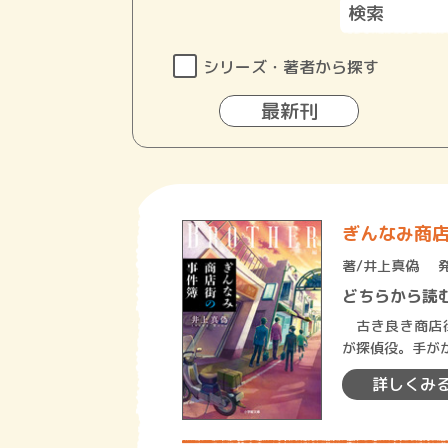
シリーズ・著者から探す
最新刊
ぎんなみ商
著/
井上真偽
どちらから読
古き良き商店街
が探偵役。手が
れた、もうひと
詳しくみ