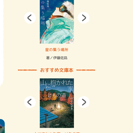
拘束の…
星の集う場所
記憶とツリ
著／伊藤佐凪
著／何 致
おすすめ文庫本