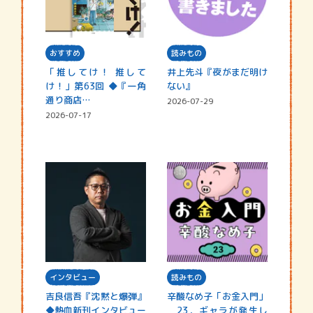
おすすめ
読みもの
「推してけ！ 推して
井上先斗『夜がまだ明け
け！」第63回 ◆『一角
ない』
通り商店…
2026-07-29
2026-07-17
インタビュー
読みもの
吉良信吾『沈黙と爆弾』
辛酸なめ子「お金入門」
◆熱血新刊インタビュー
23．ギャラが発生し