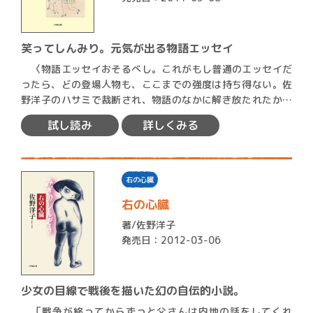
笑ってしんみり。元気が出る物語エッセイ
〈物語エッセイおそるべし。これがもし普通のエッセイだ
ったら、どの登場人物も、ここまでの強度は持ち得ない。佐
野洋子のハサミで裁断され、物語のなかに解き放たれたから
こそ実体…
試し読み
詳しくみる
右の心臓
右の心臓
著/
佐野洋子
発売日：2012-03-06
少女の目線で戦後を描いた幻の自伝的小説。
「戦争が終ってからずっと父さんは内地の話をしてくれ