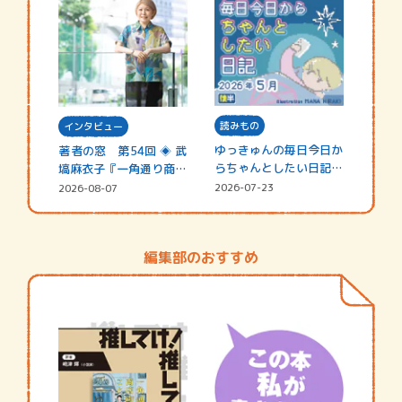
読みもの
インタビュー
ゆっきゅんの毎日今日か
著者の窓 第54回 ◈ 武
らちゃんとしたい日記
塙麻衣子『一角通り商店
☆202…
街の…
2026-07-23
2026-08-07
編集部のおすすめ