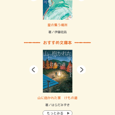
 二重拘束の…
星の集う場所
記憶
緒
著／伊藤佐凪
著／
おすすめ文庫本
・システム
山に抱かれた家 けもの道
神
イン…
著／はらだみずき
著
もっとみる