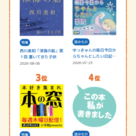
読みもの
特集
ゆっきゅんの毎日今日か
西川美和「深海の船」第
らちゃんとしたい日記
１回 置いてきた子供
☆202…
2026-07-23
2026-08-06
読みもの
特集