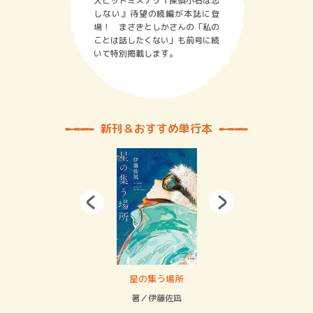
大ヒットミステリ『探偵小石は恋
しない』待望の続編が本誌に登
場！ まさきとしかさんの「私の
ことは話したくない」も前号に続
いて特別掲載します。
新刊＆おすすめ単行本
 二重拘束の…
星の集う場所
記憶
緒
著／伊藤佐凪
著／