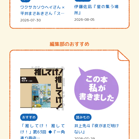
伊藤佐凪『星の集う場
ワクサカソウヘイさん ×
所』
平井まさあきさん「スペ
シャ…
2026-08-05
2026-07-30
編集部のおすすめ
おすすめ
読みもの
「推してけ！ 推して
井上先斗『夜がまだ明け
け！」第63回 ◆『一角
ない』
通り商店…
2026-07-29