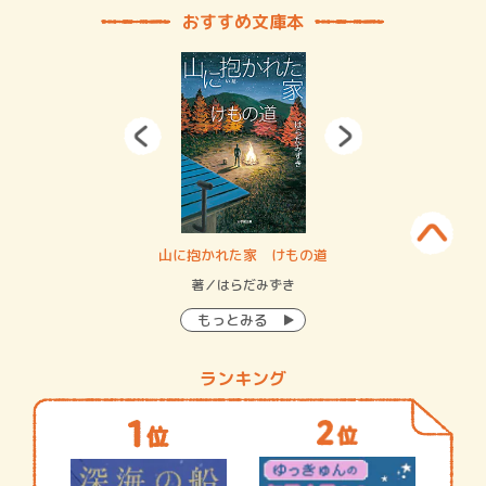
おすすめ文庫本
・システム
山に抱かれた家 けもの道
神
イン…
著／はらだみずき
著
もっとみる
ランキング