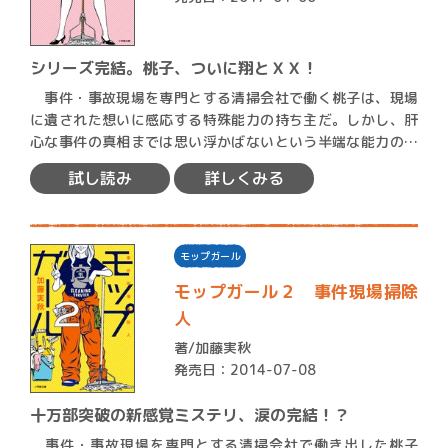
シリーズ完結。桃子、ついに翔とＸＸ！
事件・事故現場を専門とする清掃会社で働く桃子は、現場
に遺された想いに感応する特殊能力の持ち主だ。しかし、肝
心な事件の真相までは思い浮かばないという半端な能力のた
め、同僚…
試し読み
詳しくみる
モップガール
モップガール２ 事件現場掃除
人
著/
加藤実秋
発売日：2014-07-08
十万部突破の新感覚ミステリ、涙の完結！？
事件・事故現場を専門とする清掃会社で働き出した桃子