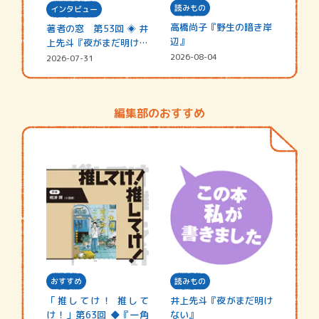
読みもの
インタビュー
高橋尚子『野生の暗き岸
著者の窓 第53回 ◈ 井
辺』
上先斗『夜がまだ明けな
い』
2026-08-04
2026-07-31
編集部のおすすめ
おすすめ
読みもの
「推してけ！ 推して
井上先斗『夜がまだ明け
け！」第63回 ◆『一角
ない』