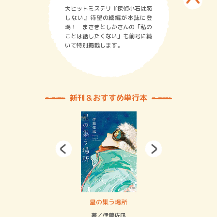
大ヒットミステリ『探偵小石は恋
しない』待望の続編が本誌に登
場！ まさきとしかさんの「私の
ことは話したくない」も前号に続
いて特別掲載します。
新刊＆おすすめ単行本
 二重拘束の…
星の集う場所
記憶
緒
著／伊藤佐凪
著／