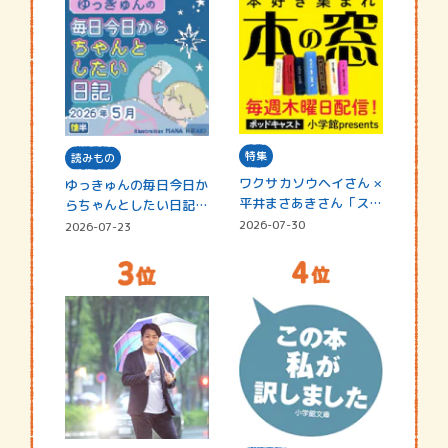
特集
読みもの
ワクサカソウヘイさん ×
ゆっきゅんの毎日今日か
平井まさあきさん「スペ
らちゃんとしたい日記
シャ…
☆202…
2026-07-30
2026-07-23