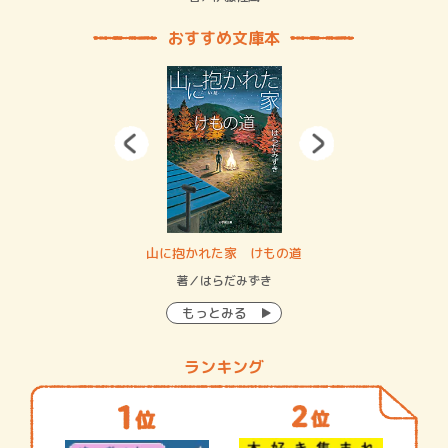
おすすめ文庫本
・システム
山に抱かれた家 けもの道
神
イン…
著／はらだみずき
著
もっとみる
ランキング