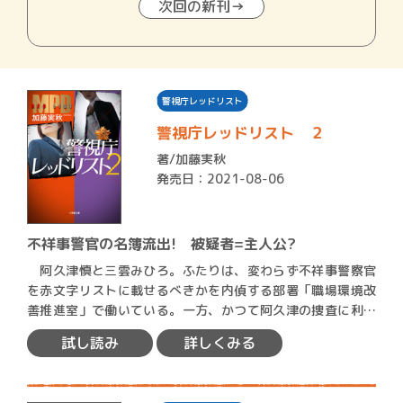
次回の新刊→
警視庁レッドリスト
警視庁レッドリスト ２
著/
加藤実秋
発売日：2021-08-06
不祥事警官の名簿流出! 被疑者=主人公?
阿久津慎と三雲みひろ。ふたりは、変わらず不祥事警察官
を赤文字リストに載せるべきかを内偵する部署「職場環境改
善推進室」で働いている。一方、かつて阿久津の捜査に利用
された宗…
試し読み
詳しくみる