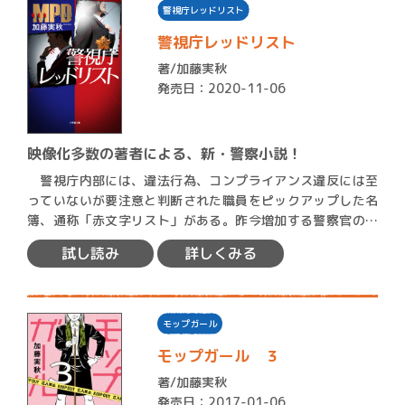
警視庁レッドリスト
警視庁レッドリスト
著/
加藤実秋
発売日：2020-11-06
映像化多数の著者による、新・警察小説！
警視庁内部には、違法行為、コンプライアンス違反には至
っていないが要注意と判断された職員をピックアップした名
簿、通称「赤文字リスト」がある。昨今増加する警察官の不
祥事と世…
試し読み
詳しくみる
モップガール
モップガール ３
著/
加藤実秋
発売日：2017-01-06