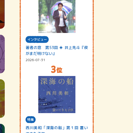
インタビュー
著者の窓 第53回 ◈ 井上先斗『夜
がまだ明けない』
2026-07-31
特集
西川美和「深海の船」第１回 置い