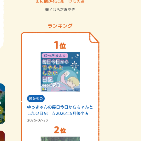
ステム
山に抱かれた家 けもの道
神無島
著／はらだみずき
著／あさ
ランキング
読みもの
ゆっきゅんの毎日今日からちゃんと
したい日記 ☆2026年5月後半★
2026-07-23