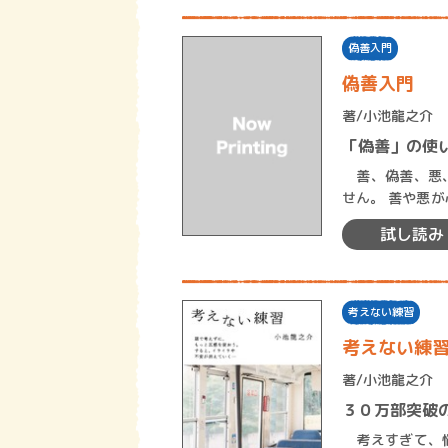
偽善入門
偽善入門
著/
小池龍之介
「偽善」の使
善、偽善、悪、偽悪。 これらが本当はどんなもの
せん。 善や悪が心身に与える効能についても、ほとんど誰も知りません。 知らな
いのに無意識的
試し読み
考えない練習
考えない練
著/
小池龍之介
３０万部突破
考えすぎて、悩みがつ