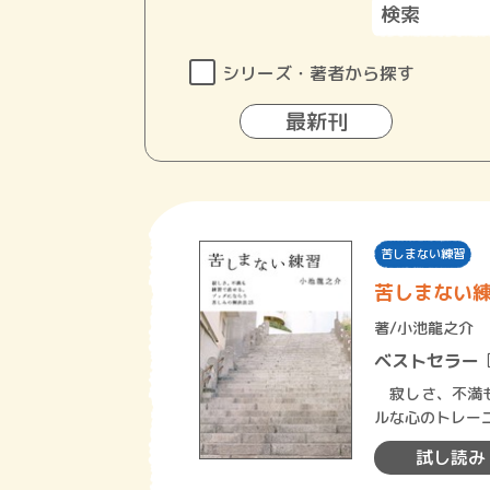
シリーズ・著者から探す
最新刊
苦しまない練習
苦しまない
著/
小池龍之介
ベストセラー
寂しさ、不満も練習で直せる。 日常生
ルな心のトレー
ナラ
試し読み