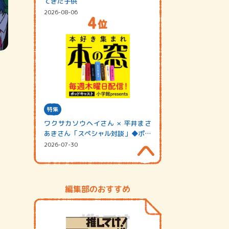
てきた子供
2026-08-06
特集
ワクサカソウヘイさん × 平井まさ
あきさん「スペシャル対談」◆ポッ
ドキャスト…
2026-07-30
編集部のおすすめ