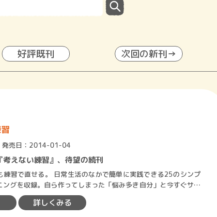
好評既刊
次回の新刊→
練習
発売日：2014-01-04
『考えない練習』、待望の続刊
活のなかで簡単に実践できる25のシンプ
ニングを収録。自ら作ってしまった「悩み多き自分」と今すぐサヨ
しよう。 ブッダという「古…
詳しくみる