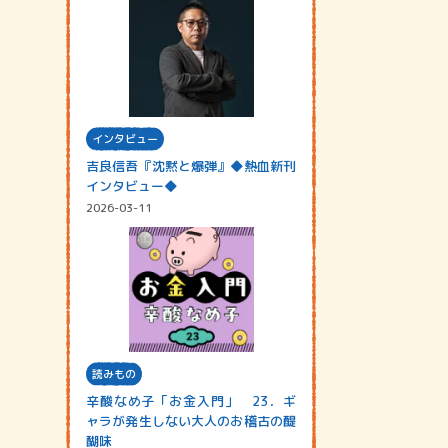
インタビュー
吉良信吾『沈黙と爆弾』◆熱血新刊
インタビュー◆
2026-03-11
読みもの
辛酸なめ子「お金入門」 23．ギ
ャラが発生しない大人のお稽古の醍
醐味