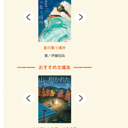
拘束の…
星の集う場所
記憶とツリ
著／伊藤佐凪
著／何 致
おすすめ文庫本