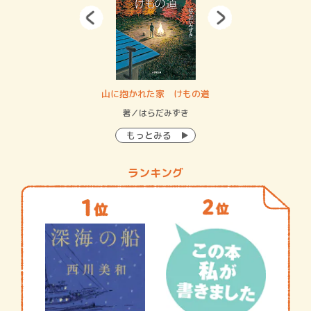
・システム
山に抱かれた家 けもの道
神
イン…
著／はらだみずき
著
もっとみる
ランキング