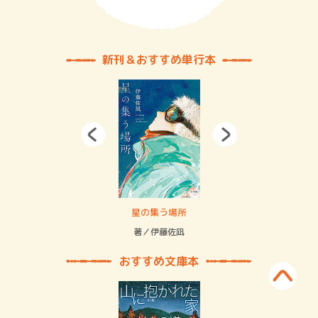
新刊＆おすすめ単行本
 二重拘束の…
星の集う場所
記憶
緒
著／伊藤佐凪
著／
おすすめ文庫本