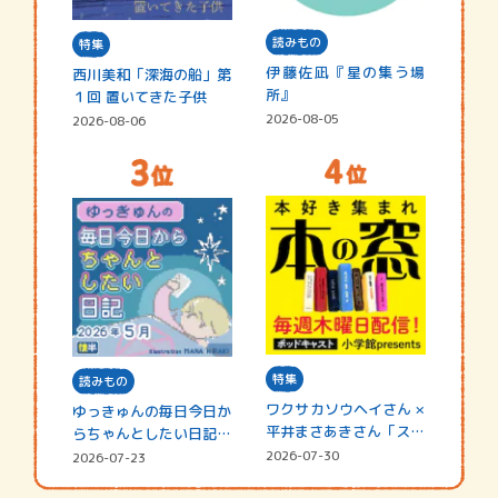
読みもの
特集
伊藤佐凪『星の集う場
西川美和「深海の船」第
所』
１回 置いてきた子供
2026-08-05
2026-08-06
特集
読みもの
ワクサカソウヘイさん ×
ゆっきゅんの毎日今日か
平井まさあきさん「スペ
らちゃんとしたい日記
シャ…
☆202…
2026-07-30
2026-07-23