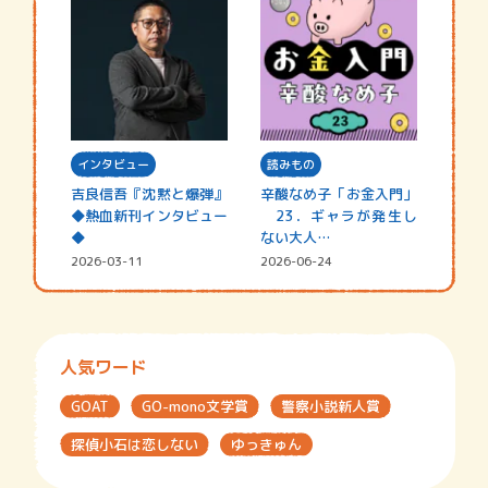
インタビュー
読みもの
吉良信吾『沈黙と爆弾』
辛酸なめ子「お金入門」
◆熱血新刊インタビュー
23．ギャラが発生し
◆
ない大人…
2026-03-11
2026-06-24
人気ワード
GOAT
GO-mono文学賞
警察小説新人賞
探偵小石は恋しない
ゆっきゅん