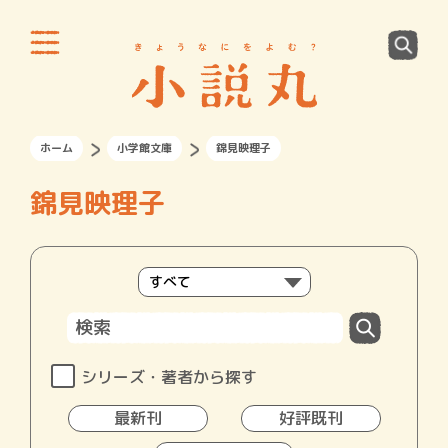
ホーム
小学館文庫
錦見映理子
錦見映理子
シリーズ・著者から探す
最新刊
好評既刊