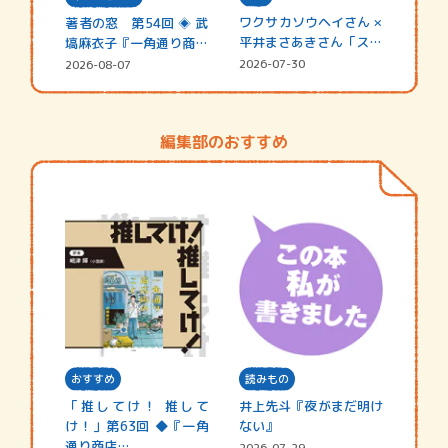
ワクサカソウヘイさん ×
著者の窓 第54回 ◈ 武
平井まさあきさん「スペ
塙麻衣子『一角通り商店
シャ…
街の…
2026-07-30
2026-08-07
編集部のおすすめ
おすすめ
読みもの
「推してけ！ 推して
井上先斗『夜がまだ明け
け！」第63回 ◆『一角
ない』
通り商店…
2026-07-29