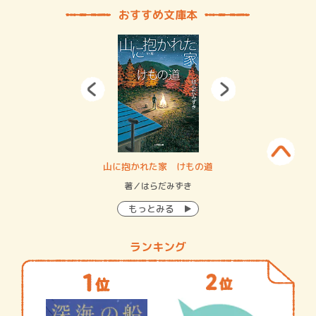
おすすめ文庫本
・システム
山に抱かれた家 けもの道
神
イン…
著／はらだみずき
著
もっとみる
ランキング