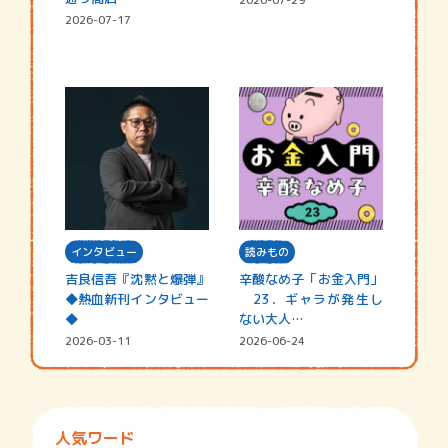
2026-07-17
インタビュー
読みもの
吉良信吾『沈黙と爆弾』
辛酸なめ子「お金入門」
◆熱血新刊インタビュー
23．ギャラが発生し
◆
ない大人…
2026-03-11
2026-06-24
人気ワード