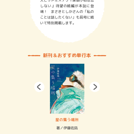
大ヒットミステリ『探偵小石は恋
しない』待望の続編が本誌に登
場！ まさきとしかさんの「私の
ことは話したくない」も前号に続
いて特別掲載します。
新刊＆おすすめ単行本
 二重拘束の…
星の集う場所
記憶
緒
著／伊藤佐凪
著／