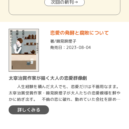
次回の新刊→
恋愛の発酵と腐敗について
著/
錦見映理子
発売日：2023-08-04
太宰治賞作家が描く大人の恋愛群像劇
人生経験を積んだ大人でも、恋愛だけは不器用なまま。
太宰治賞受賞作家・錦見映理子が大人たちの恋愛模様を鮮や
かに紡ぎ出す。 不倫の恋に破れ、勤めていた会社を辞めた
元OL・…
詳しくみる