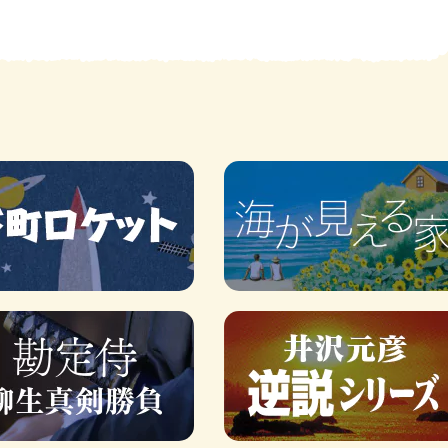
賞金稼ぎスリーサム！ 二重
著／川瀬七緒