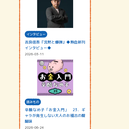
インタビュー
吉良信吾『沈黙と爆弾』◆熱血新刊
インタビュー◆
2026-03-11
読みもの
辛酸なめ子「お金入門」 23．ギ
ャラが発生しない大人のお稽古の醍
醐味
2026-06-24