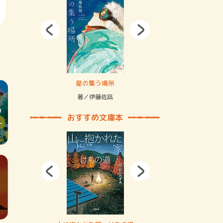
拘束の…
星の集う場所
記憶とツリ
著／伊藤佐凪
著／何 致
おすすめ文庫本