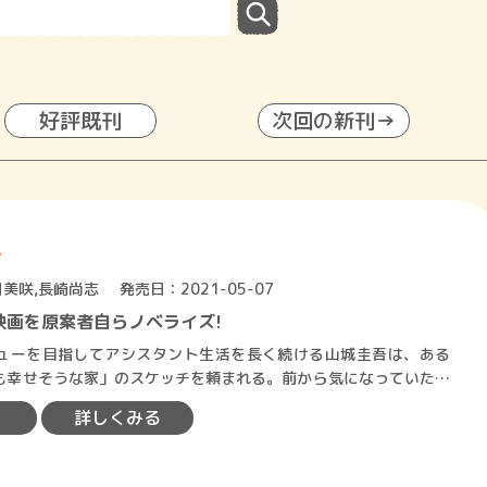
好評既刊
次回の新刊→
ー
月美咲
,
長崎尚志
発売日：2021-05-07
映画を原案者自らノベライズ!
ーを目指してアシスタント生活を長く続ける山城圭吾は、ある
も幸せそうな家」のスケッチを頼まれる。前から気になっていたそ
、暗闇の中から大音響でオペ…
詳しくみる