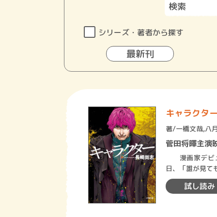
シリーズ・著者から探す
最新刊
キャラクタ
著/
一橋文哉
,
八
菅田将暉主演
漫画家デビュ
日、「誰が見て
の家を訪れると
試し読み