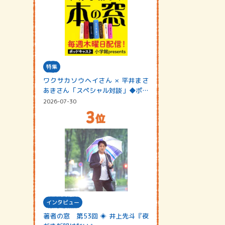
特集
ワクサカソウヘイさん × 平井まさ
あきさん「スペシャル対談」◆ポッ
ドキャスト…
2026-07-30
インタビュー
著者の窓 第53回 ◈ 井上先斗『夜