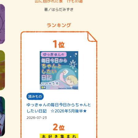
ステム
山に抱かれた家 けもの道
神無島
著／はらだみずき
著／あさ
ランキング
読みもの
ゆっきゅんの毎日今日からちゃんと
したい日記 ☆2026年5月後半★
2026-07-23