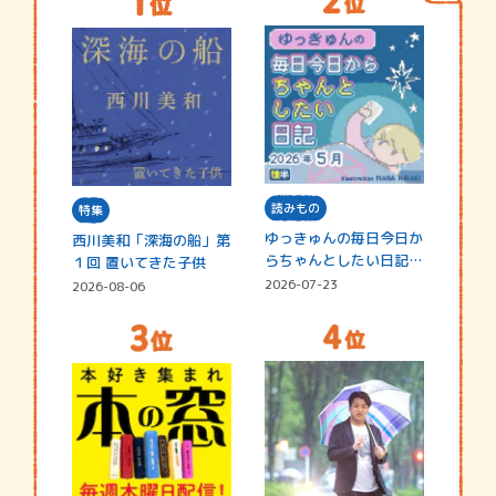
読みもの
特集
ゆっきゅんの毎日今日か
西川美和「深海の船」第
らちゃんとしたい日記
１回 置いてきた子供
☆202…
2026-07-23
2026-08-06