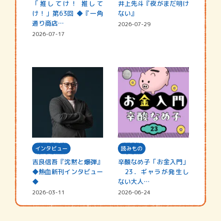
「推してけ！ 推して
井上先斗『夜がまだ明け
け！」第63回 ◆『一角
ない』
通り商店…
2026-07-29
2026-07-17
インタビュー
読みもの
吉良信吾『沈黙と爆弾』
辛酸なめ子「お金入門」
◆熱血新刊インタビュー
23．ギャラが発生し
◆
ない大人…
2026-03-11
2026-06-24