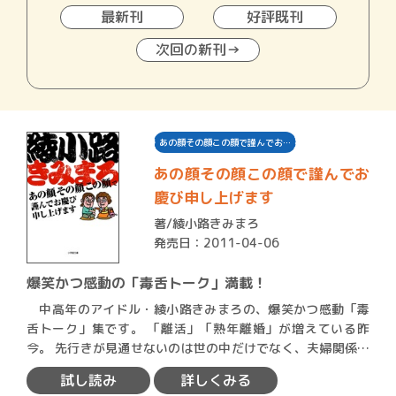
最新刊
好評既刊
次回の新刊→
あの顔その顔この顔で謹んでお…
あの顔その顔この顔で謹んでお
慶び申し上げます
著/
綾小路きみまろ
発売日：2011-04-06
爆笑かつ感動の「毒舌トーク」満載！
中高年のアイドル・綾小路きみまろの、爆笑かつ感動「毒
舌トーク」集です。 「離活」「熟年離婚」が増えている昨
今。 先行きが見通せないのは世の中だけでなく、夫婦関係も
同…
試し読み
詳しくみる