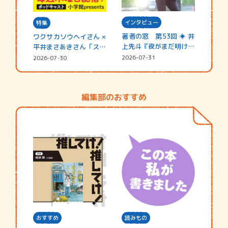
インタビュー
特集
著者の窓 第53回 ◈ 井
ワクサカソウヘイさん ×
上先斗『夜がまだ明けな
平井まさあきさん「スペ
い』
シャ…
2026-07-31
2026-07-30
編集部のおすすめ
おすすめ
読みもの