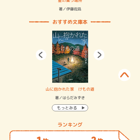
 二重拘束の…
星の集う場所
記憶
緒
著／伊藤佐凪
著／
おすすめ文庫本
・システム
山に抱かれた家 けもの道
神
イン…
著／はらだみずき
著
もっとみる
ランキング