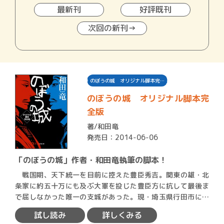
最新刊
好評既刊
次回の新刊→
のぼうの城 オリジナル脚本完…
のぼうの城 オリジナル脚本完
全版
著/
和田竜
発売日：2014-06-06
「のぼうの城」作者・和田竜執筆の脚本！
戦国期、天下統一を目前に控えた豊臣秀吉。関東の雄・北
条家に約五十万にも及ぶ大軍を投じた豊臣方に抗して最後ま
で屈しなかった唯一の支城があった。現・埼玉県行田市に本
拠を構え…
試し読み
詳しくみる