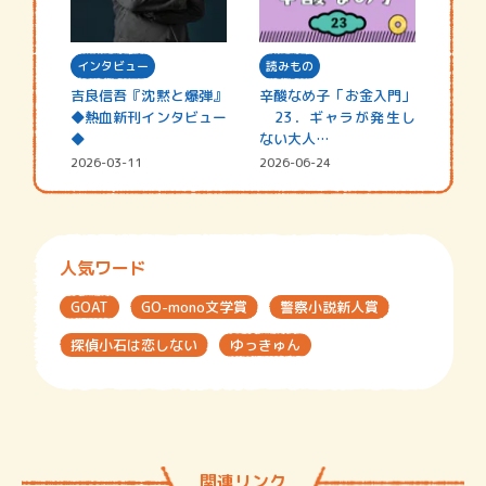
インタビュー
読みもの
吉良信吾『沈黙と爆弾』
辛酸なめ子「お金入門」
◆熱血新刊インタビュー
23．ギャラが発生し
◆
ない大人…
2026-03-11
2026-06-24
人気ワード
GOAT
GO-mono文学賞
警察小説新人賞
探偵小石は恋しない
ゆっきゅん
関連リンク