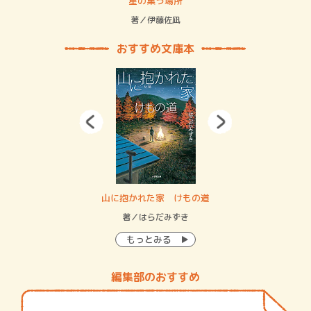
 二重拘束の…
星の集う場所
記憶
緒
著／伊藤佐凪
著／
おすすめ文庫本
・システム
山に抱かれた家 けもの道
神
イン…
著／はらだみずき
著
もっとみる
編集部のおすすめ