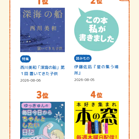
読みもの
特集
伊藤佐凪『星の集う場
西川美和「深海の船」第
所』
１回 置いてきた子供
2026-08-05
2026-08-06