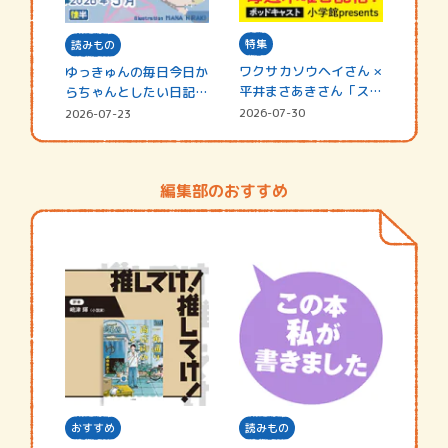
特集
読みもの
ワクサカソウヘイさん ×
ゆっきゅんの毎日今日か
平井まさあきさん「スペ
らちゃんとしたい日記
シャ…
☆202…
2026-07-30
2026-07-23
編集部のおすすめ
おすすめ
読みもの