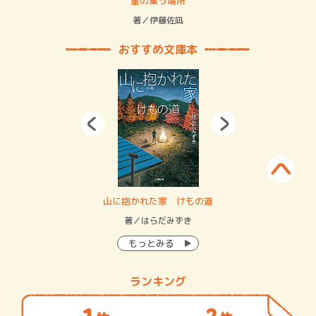
 二重拘束の…
星の集う場所
記憶
緒
著／伊藤佐凪
著／
おすすめ文庫本
・システム
山に抱かれた家 けもの道
神
イン…
著／はらだみずき
著
もっとみる
ランキング