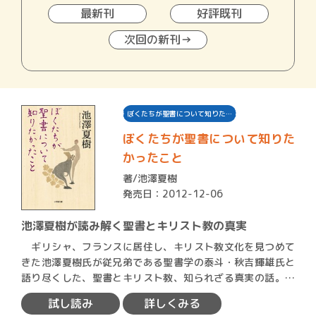
最新刊
好評既刊
次回の新刊→
ぼくたちが聖書について知りた…
ぼくたちが聖書について知りた
かったこと
著/
池澤夏樹
発売日：2012-12-06
池澤夏樹が読み解く聖書とキリスト教の真実
ギリシャ、フランスに居住し、キリスト教文化を見つめて
きた池澤夏樹氏が従兄弟である聖書学の泰斗・秋吉輝雄氏と
語り尽くした、聖書とキリスト教、知られざる真実の話。単
行本刊行…
試し読み
詳しくみる