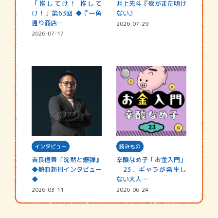
「推してけ！ 推して
井上先斗『夜がまだ明け
け！」第63回 ◆『一角
ない』
通り商店…
2026-07-29
2026-07-17
インタビュー
読みもの
吉良信吾『沈黙と爆弾』
辛酸なめ子「お金入門」
◆熱血新刊インタビュー
23．ギャラが発生し
◆
ない大人…
2026-03-11
2026-06-24