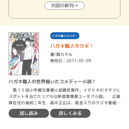
次回の新刊→
ハガキ職人タカギ！
ハガキ職人タカギ！
著/
風カオル
発売日：2017-05-09
ハガキ職人の世界描いたコメディー小説！
第１５回小学館文庫賞小説賞受賞作。イマドキのオタクに
スポットを当てたリアルな新感覚青春ユーモア小説。 広島
県在住の高校二年生、高木正広は、筋金入りのラジオ番組の
ハガ…
試し読み
詳しくみる