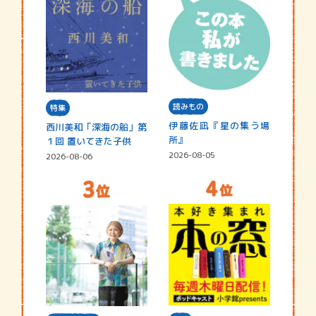
読みもの
特集
伊藤佐凪『星の集う場
西川美和「深海の船」第
所』
１回 置いてきた子供
2026-08-05
2026-08-06