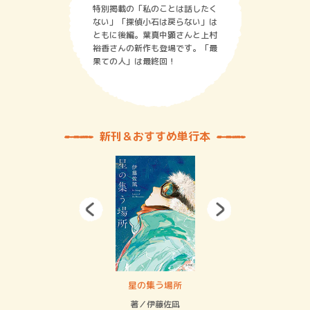
特別掲載の「私のことは話したく
ない」「探偵小石は戻らない」は
ともに後編。葉真中顕さんと上村
裕香さんの新作も登場です。「最
果ての人」は最終回！
新刊＆おすすめ単行本
 二重拘束の…
星の集う場所
記憶
緒
著／伊藤佐凪
著／