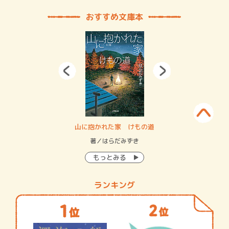
おすすめ文庫本
・システム
山に抱かれた家 けもの道
神
イン…
著／はらだみずき
著
もっとみる
ランキング