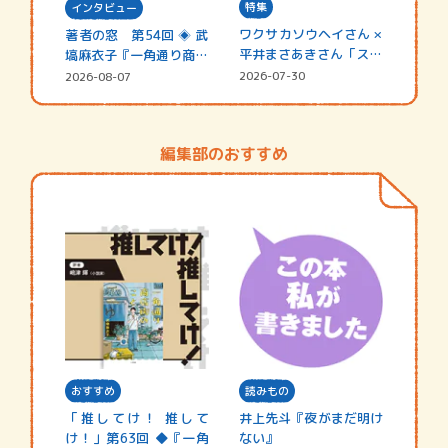
特集
インタビュー
ワクサカソウヘイさん ×
著者の窓 第54回 ◈ 武
平井まさあきさん「スペ
塙麻衣子『一角通り商店
シャ…
街の…
2026-07-30
2026-08-07
編集部のおすすめ
おすすめ
読みもの
「推してけ！ 推して
井上先斗『夜がまだ明け
け！」第63回 ◆『一角
ない』