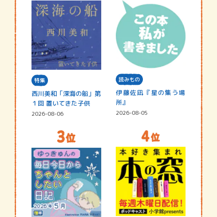
読みもの
特集
伊藤佐凪『星の集う場
西川美和「深海の船」第
所』
１回 置いてきた子供
2026-08-05
2026-08-06