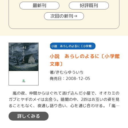
最新刊
好評既刊
次回の新刊→
小説 あらしのよるに〔小学館…
小説 あらしのよるに〔小学館
文庫〕
著/
きむらゆういち
発売日：2008-12-05
嵐の夜、仲間からはぐれて逃げ込んだ小屋で、オオカミの
ガブとヤギのメイは出会う。暗闇の中、2匹はお互いの姿を見
ることもなく、夜通し語り合い、心を通じ合わせる。「嵐の
夜に」…
詳しくみる