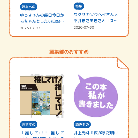
特集
読みもの
ワクサカソウヘイさん ×
ゆっきゅんの毎日今日か
平井まさあきさん「スペ
らちゃんとしたい日記
シャ…
☆202…
2026-07-30
2026-07-23
編集部のおすすめ
おすすめ
読みもの
「推してけ！ 推して
井上先斗『夜がまだ明け