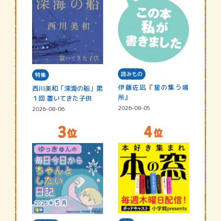
読みもの
特集
伊藤佐凪『星の集う場
西川美和「深海の船」第
所』
１回 置いてきた子供
2026-08-05
2026-08-06