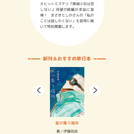
大ヒットミステリ『探偵小石は恋
しない』待望の続編が本誌に登
場！ まさきとしかさんの「私の
ことは話したくない」も前号に続
いて特別掲載します。
新刊＆おすすめ単行本
 二重拘束の…
星の集う場所
記憶
緒
著／伊藤佐凪
著／