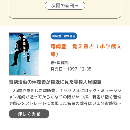
次回の新刊→
尾崎豊 覚え書き
尾崎豊 覚え書き（小学館文
庫）
著/
須藤晃
発売日：1997-12-05
音楽活動の伴走者が身近に見た等身大尾崎豊
26歳で急逝した尾崎豊。１９９２年にロック・ミュージシ
ャン尾崎が逝ってからかなりの時がたつが、若者が抱く苦悩
や痛みをストレートに表現した名曲の数々はいまなお熱烈な
支持を…
詳しくみる