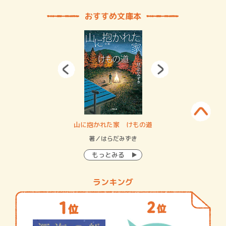
おすすめ文庫本
・システム
山に抱かれた家 けもの道
神
イン…
著／はらだみずき
著
もっとみる
ランキング