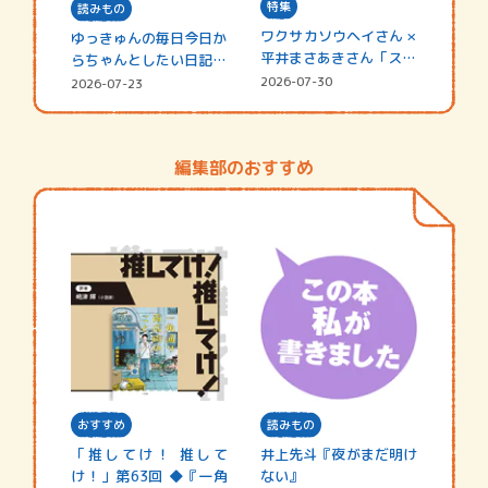
特集
読みもの
ワクサカソウヘイさん ×
ゆっきゅんの毎日今日か
平井まさあきさん「スペ
らちゃんとしたい日記
シャ…
☆202…
2026-07-30
2026-07-23
編集部のおすすめ
おすすめ
読みもの
「推してけ！ 推して
井上先斗『夜がまだ明け
け！」第63回 ◆『一角
ない』