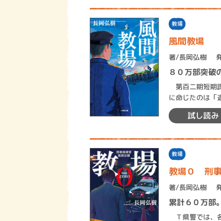
教場
風間教場
著/
長岡弘樹
８０万部突破
第百二期短期課
に命じたのは「
任者の風間に辞
試し読み
教場
教場０ 刑
著/
長岡弘樹
累計６０万部
Ｔ県警では、各