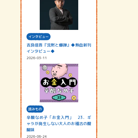
インタビュー
吉良信吾『沈黙と爆弾』◆熱血新刊
インタビュー◆
2026-03-11
読みもの
辛酸なめ子「お金入門」 23．ギ
ャラが発生しない大人のお稽古の醍
醐味
2026-06-24