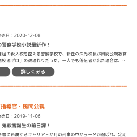
発売日：2020-12-08
の警察学校小説最新作！
賞金稼ぎスリーサム！ 二重
程の仮入校を控える警察学校で、新任の久光校長が風間公親教官
著／川瀬七緒
退校者ゼロ」の教場作りだった。一人でも落伍者が出た場合は、責
めてもらうと言い渡す。 …
詳しくみる
事指導官・風間公親
発売日：2019-11-06
。鬼教官誕生の前日譚！
署に所属するキャリア三か月の刑事の中から一名が選ばれ、定期