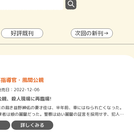
好評既刊
次回の新刊→
事指導官・風間公親
発売日：2022-12-06
公親、殺人現場に再臨場!
の裁き益野紳佑の妻才佳は、半年前、車にはねられ亡くなった。
撃者は娘の麗馨だった。警察は幼い麗馨の証言を採用せず、犯人と
訴となっていた。●第2話…
詳しくみる