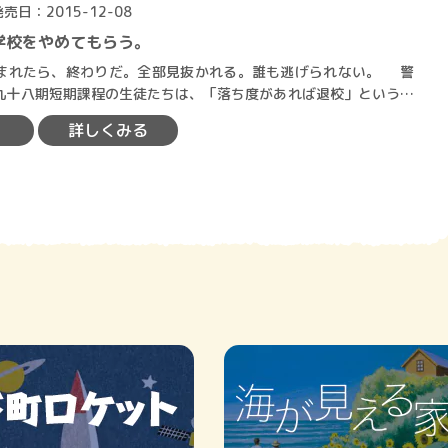
発売日：2015-12-08
学校をやめてもらう。
れたら、終わりだ。全部見抜かれる。誰も逃げられない。 警
九十八期短期課程の生徒たちは、「落ち度があれば退校」という極
色の教官・風間公親に導…
詳しくみる