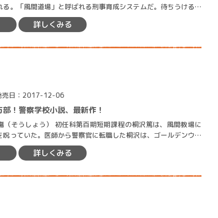
ロボット・イン・ザ・シ
れる。「風間道場」と呼ばれる刑事育成システムだ。待ちうけるの
著／デボラ・イン…
公親によるマンツーマン指…
詳しくみる
発売日：2017-12-06
万部！警察学校小説、最新作！
科第百期短期課程の桐沢篤は、風間教場に
を呪っていた。医師から警察官に転職した桐沢は、ゴールデンウイ
ーク明けに最初の洗礼を受ける。 ●…
詳しくみる