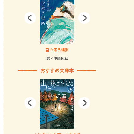
拘束の…
星の集う場所
記憶とツリ
著／伊藤佐凪
著／何 致
おすすめ文庫本