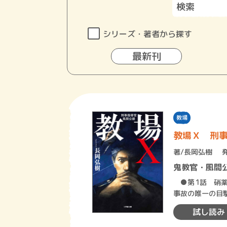
シリーズ・著者から探す
最新刊
教場
教場Ｘ 刑
著/
長岡弘樹
鬼教官・風間
●第1話 硝薬
事故の唯一の目
された男は不起
試し読み