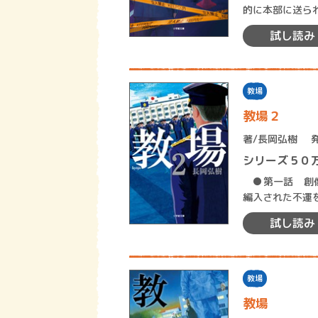
的に本部に送ら
は指導官・風間
試し読み
教場
教場２
著/
長岡弘樹
シリーズ５０
●第一話 創傷（そうしょう） 初任
編入された不運
試し読み
教場
教場