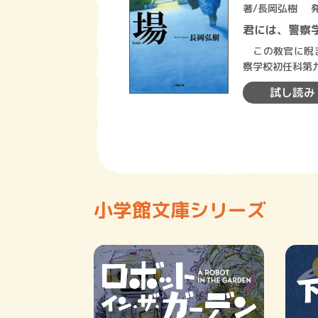
著/
長岡弘樹
君には、警察
この教官に睨ま
察学校初任科第
限状態の中、異
試し読み
小学館文庫シリーズ