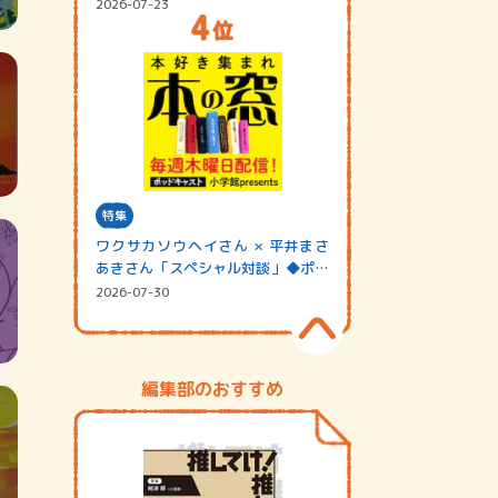
2026-07-23
特集
ワクサカソウヘイさん × 平井まさ
あきさん「スペシャル対談」◆ポッ
ドキャスト…
2026-07-30
編集部のおすすめ