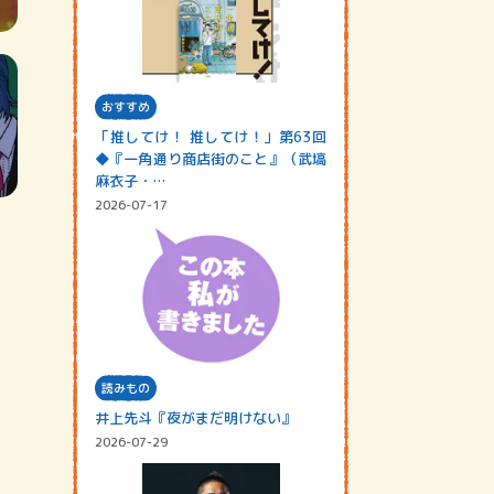
おすすめ
「推してけ！ 推してけ！」第63回
◆『一角通り商店街のこと』（武塙
麻衣子・…
2026-07-17
読みもの
井上先斗『夜がまだ明けない』
2026-07-29