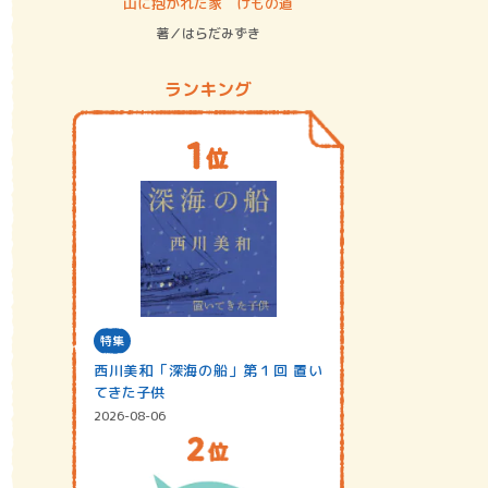
ステム
山に抱かれた家 けもの道
神無島
著／はらだみずき
著／あさ
ランキング
特集
西川美和「深海の船」第１回 置い
てきた子供
2026-08-06