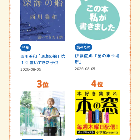
読みもの
特集
伊藤佐凪『星の集う場
西川美和「深海の船」第
所』
１回 置いてきた子供
2026-08-05
2026-08-06