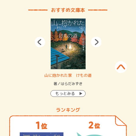
おすすめ文庫本
・システム
山に抱かれた家 けもの道
神
イン…
著／はらだみずき
著
もっとみる
ランキング