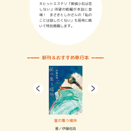
大ヒットミステリ『探偵小石は恋
しない』待望の続編が本誌に登
場！ まさきとしかさんの「私の
ことは話したくない」も前号に続
いて特別掲載します。
新刊＆おすすめ単行本
 二重拘束の…
星の集う場所
記憶
緒
著／伊藤佐凪
著／