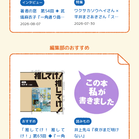
特集
インタビュー
ワクサカソウヘイさん ×
著者の窓 第54回 ◈ 武
平井まさあきさん「スペ
塙麻衣子『一角通り商店
シャ…
街の…
2026-07-30
2026-08-07
編集部のおすすめ
おすすめ
読みもの
「推してけ！ 推して
井上先斗『夜がまだ明け
け！」第63回 ◆『一角
ない』