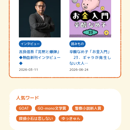
インタビュー
読みもの
吉良信吾『沈黙と爆弾』
辛酸なめ子「お金入門」
◆熱血新刊インタビュー
23．ギャラが発生し
◆
ない大人…
2026-03-11
2026-06-24
人気ワード
GOAT
GO-mono文学賞
警察小説新人賞
探偵小石は恋しない
ゆっきゅん