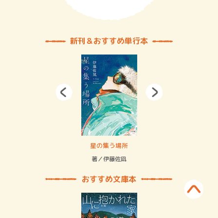
新刊＆おすすめ単行本
 二重拘束の…
星の集う場所
記憶
緒
著／伊藤佐凪
著／
おすすめ文庫本