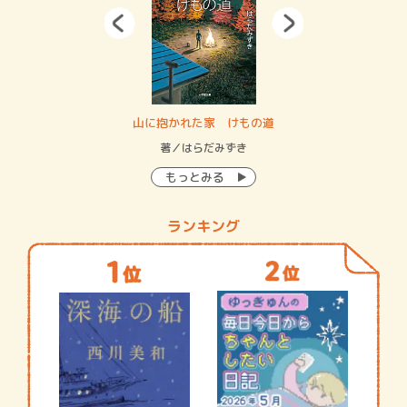
・システム
山に抱かれた家 けもの道
神
イン…
著／はらだみずき
著
もっとみる
ランキング