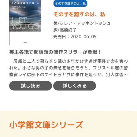
その手を離すのは、私
その手を離すのは、私
著/
クレア・マッキントッシュ
訳/高橋尚子
発売日：2020-06-05
英米各紙で超話題の傑作スリラーが登場！
母親と二人で暮らす５歳の少年がひき逃げ事件で命を奪わ
れた。小さな男の子の無念を晴らそうと、ブリストル署の警
察官レイは部下のケイトらと共に事件を追うが、犯人は杳と
して見つ…
試し読み
詳しくみる
小学館文庫シリーズ