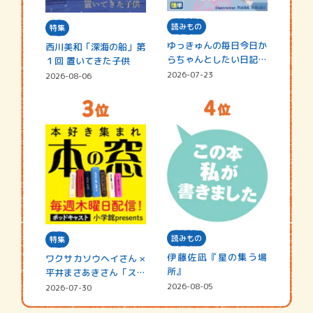
読みもの
特集
ゆっきゅんの毎日今日か
西川美和「深海の船」第
らちゃんとしたい日記
１回 置いてきた子供
☆202…
2026-07-23
2026-08-06
読みもの
特集
伊藤佐凪『星の集う場
ワクサカソウヘイさん ×
所』
平井まさあきさん「スペ
シャ…
2026-08-05
2026-07-30