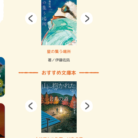
拘束の…
星の集う場所
記憶とツリ
著／伊藤佐凪
著／何 致
おすすめ文庫本