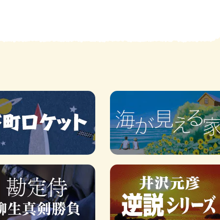
賞金稼ぎスリーサム！ 二重
著／川瀬七緒