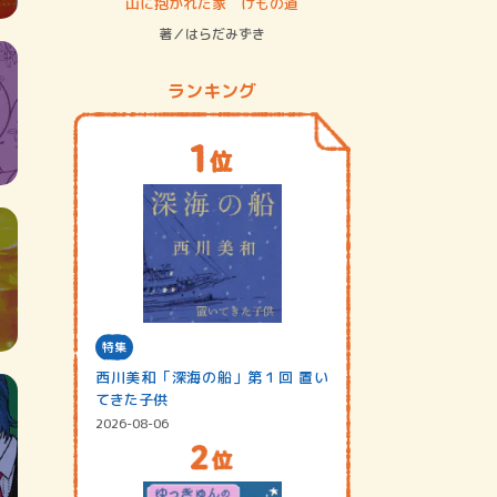
ステム
山に抱かれた家 けもの道
神無島
著／はらだみずき
著／あさ
ランキング
特集
西川美和「深海の船」第１回 置い
てきた子供
2026-08-06