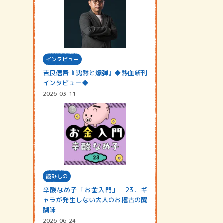
インタビュー
吉良信吾『沈黙と爆弾』◆熱血新刊
インタビュー◆
2026-03-11
読みもの
辛酸なめ子「お金入門」 23．ギ
ャラが発生しない大人のお稽古の醍
醐味
2026-06-24