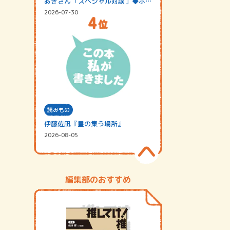
あきさん「スペシャル対談」◆ポッ
ドキャスト…
2026-07-30
読みもの
伊藤佐凪『星の集う場所』
2026-08-05
編集部のおすすめ