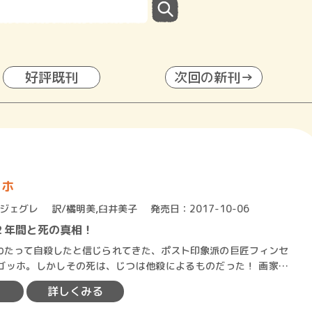
好評既刊
次回の新刊→
ッホ
ジェグレ
訳/橘明美,臼井美子
発売日：2017-10-06
２年間と死の真相！
わたって自殺したと信じられてきた、ポスト印象派の巨匠フィンセ
ッホ。しかしその死は、じつは他殺によるものだった！ 画家ゴ
同生活の失敗、弟テ…
詳しくみる