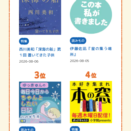
読みもの
特集
伊藤佐凪『星の集う場
西川美和「深海の船」第
所』
１回 置いてきた子供
2026-08-05
2026-08-06
特集
読みもの