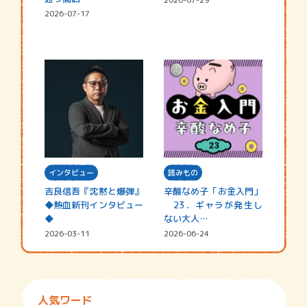
2026-07-17
インタビュー
読みもの
吉良信吾『沈黙と爆弾』
辛酸なめ子「お金入門」
◆熱血新刊インタビュー
23．ギャラが発生し
◆
ない大人…
2026-03-11
2026-06-24
人気ワード