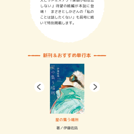
大ヒットミステリ『探偵小石は恋
しない』待望の続編が本誌に登
場！ まさきとしかさんの「私の
ことは話したくない」も前号に続
いて特別掲載します。
新刊＆おすすめ単行本
 二重拘束の…
星の集う場所
記憶
緒
著／伊藤佐凪
著／