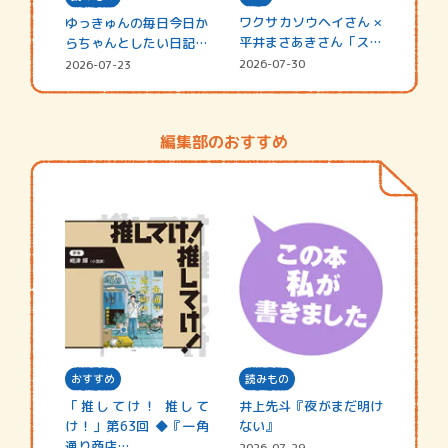
ワクサカソウヘイさん ×
ゆっきゅんの毎日今日か
平井まさあきさん「スペ
らちゃんとしたい日記
シャ…
☆202…
2026-07-30
2026-07-23
編集部のおすすめ
おすすめ
読みもの
「推してけ！ 推して
井上先斗『夜がまだ明け
け！」第63回 ◆『一角
ない』
通り商店…
2026-07-29