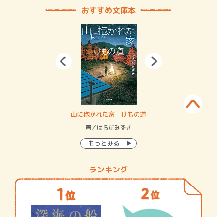
おすすめ文庫本
・システム
山に抱かれた家 けもの道
神
イン…
著／はらだみずき
著
もっとみる
ランキング