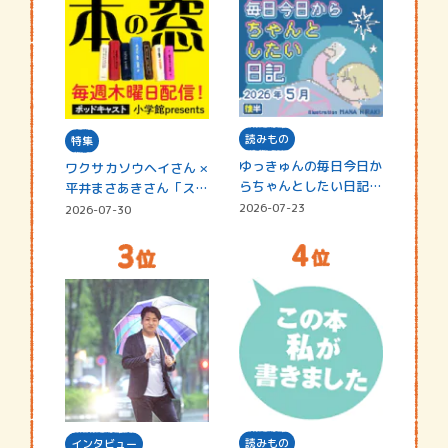
読みもの
特集
ゆっきゅんの毎日今日か
ワクサカソウヘイさん ×
らちゃんとしたい日記
平井まさあきさん「スペ
☆202…
シャ…
2026-07-23
2026-07-30
読みもの
インタビュー