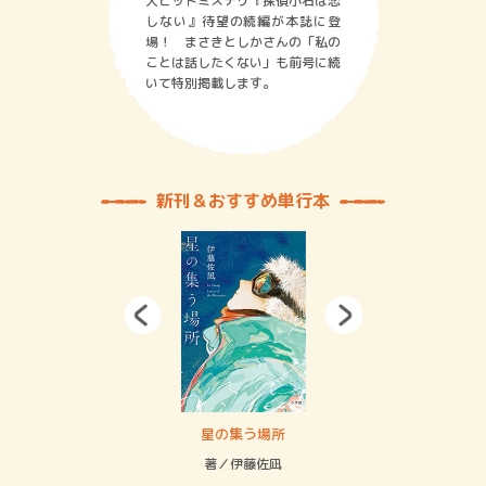
大ヒットミステリ『探偵小石は恋
しない』待望の続編が本誌に登
場！ まさきとしかさんの「私の
ことは話したくない」も前号に続
いて特別掲載します。
新刊＆おすすめ単行本
 二重拘束の…
星の集う場所
記憶
緒
著／伊藤佐凪
著／