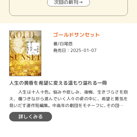
次回の新刊→
ゴールドサンセット
著/
白尾悠
発売日：2025-01-07
人生の黄昏を希望に変える温もり溢れる一冊
人生は十人十色。悩みや悲しみ、後悔、生きづらさを抱
え、傷つきながら進んでいく人々の姿の中に、希望と勇気を
見いだす連作短編集。中高年の劇団をモチーフに､その団員と
周囲の…
詳しくみる