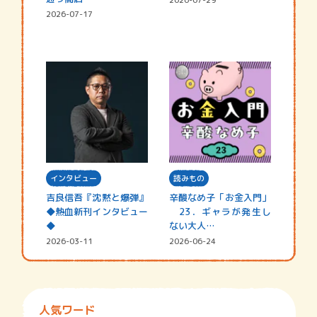
2026-07-17
インタビュー
読みもの
吉良信吾『沈黙と爆弾』
辛酸なめ子「お金入門」
◆熱血新刊インタビュー
23．ギャラが発生し
◆
ない大人…
2026-03-11
2026-06-24
人気ワード