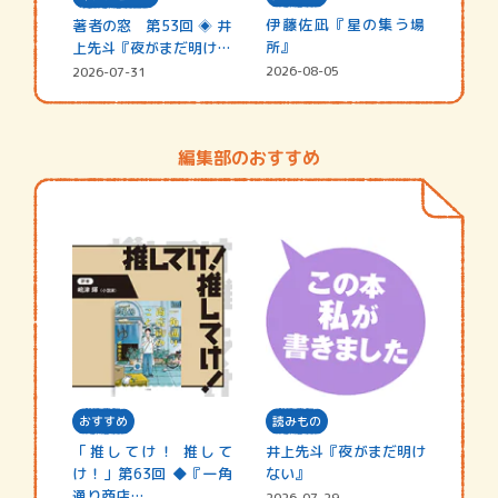
伊藤佐凪『星の集う場
著者の窓 第53回 ◈ 井
所』
上先斗『夜がまだ明けな
い』
2026-08-05
2026-07-31
編集部のおすすめ
おすすめ
読みもの
「推してけ！ 推して
井上先斗『夜がまだ明け
け！」第63回 ◆『一角
ない』
通り商店…
2026-07-29