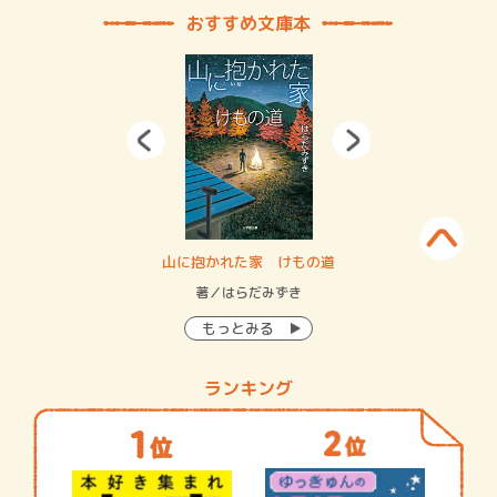
おすすめ文庫本
・システム
山に抱かれた家 けもの道
神
イン…
著／はらだみずき
著
もっとみる
ランキング