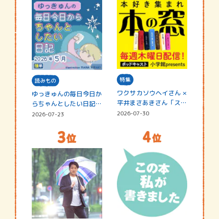
特集
読みもの
ワクサカソウヘイさん ×
ゆっきゅんの毎日今日か
平井まさあきさん「スペ
らちゃんとしたい日記
シャ…
☆202…
2026-07-30
2026-07-23