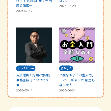
け！」第63回 ◆『一角
ない』
通り商店…
2026-07-29
2026-07-17
インタビュー
読みもの
吉良信吾『沈黙と爆弾』
辛酸なめ子「お金入門」
◆熱血新刊インタビュー
23．ギャラが発生し
◆
ない大人…
2026-03-11
2026-06-24