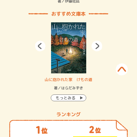
緒
著／伊藤佐凪
著／
おすすめ文庫本
・システム
山に抱かれた家 けもの道
神
イン…
著／はらだみずき
著
もっとみる
ランキング