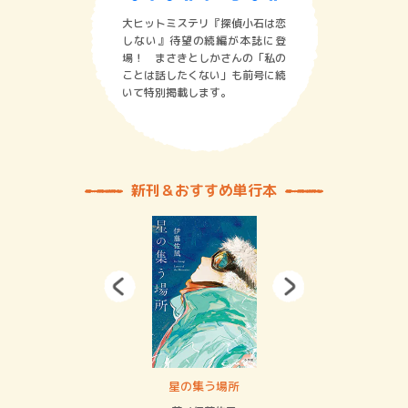
大ヒットミステリ『探偵小石は恋
しない』待望の続編が本誌に登
場！ まさきとしかさんの「私の
ことは話したくない」も前号に続
いて特別掲載します。
新刊＆おすすめ単行本
 二重拘束の…
星の集う場所
記憶