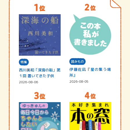
読みもの
特集
伊藤佐凪『星の集う場
西川美和「深海の船」第
所』
１回 置いてきた子供
2026-08-05
2026-08-06