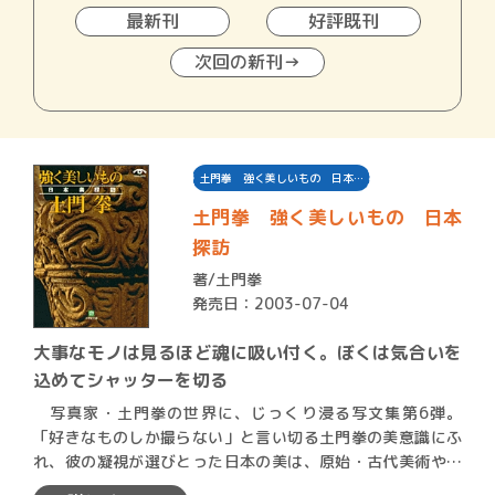
最新刊
好評既刊
次回の新刊→
土門拳 強く美しいもの 日本…
土門拳 強く美しいもの 日本
探訪
著/
土門拳
発売日：2003-07-04
大事なモノは見るほど魂に吸い付く。ぼくは気合いを
込めてシャッターを切る
写真家・土門拳の世界に、じっくり浸る写文集第6弾。
「好きなものしか撮らない」と言い切る土門拳の美意識にふ
れ、彼の凝視が選びとった日本の美は、原始・古代美術や建
築・…