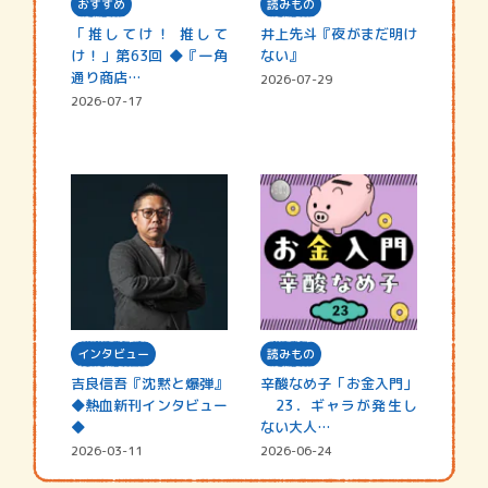
おすすめ
読みもの
「推してけ！ 推して
井上先斗『夜がまだ明け
け！」第63回 ◆『一角
ない』
通り商店…
2026-07-29
2026-07-17
インタビュー
読みもの
吉良信吾『沈黙と爆弾』
辛酸なめ子「お金入門」
◆熱血新刊インタビュー
23．ギャラが発生し
◆
ない大人…
2026-03-11
2026-06-24