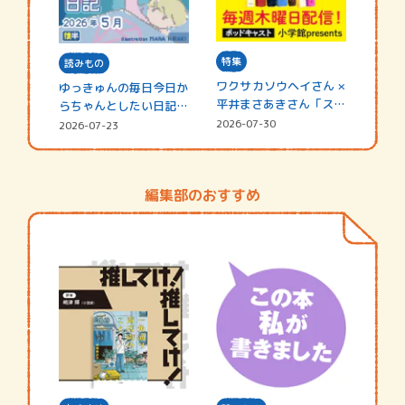
特集
読みもの
ワクサカソウヘイさん ×
ゆっきゅんの毎日今日か
平井まさあきさん「スペ
らちゃんとしたい日記
シャ…
☆202…
2026-07-30
2026-07-23
編集部のおすすめ