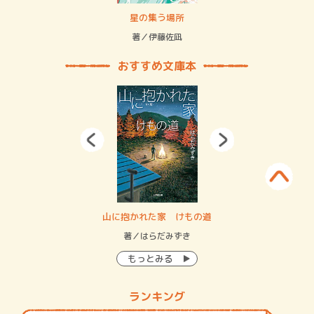
 二重拘束の…
星の集う場所
記憶
緒
著／伊藤佐凪
著／
おすすめ文庫本
・システム
山に抱かれた家 けもの道
神
イン…
著／はらだみずき
著
もっとみる
ランキング