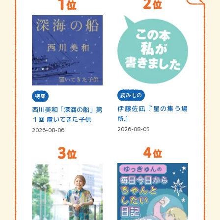
読みもの
特集
伊藤佐凪『星の集う場
西川美和「深海の船」第
所』
１回 置いてきた子供
2026-08-05
2026-08-06