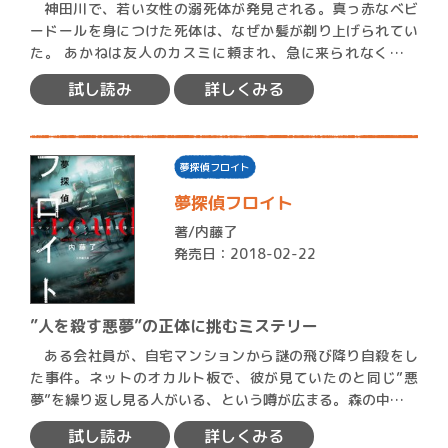
神田川で、若い女性の溺死体が発見される。真っ赤なベビ
ードールを身につけた死体は、なぜか髪が剃り上げられてい
た。 あかねは友人のカスミに頼まれ、急に来られなくなっ
た”河…
試し読み
詳しくみる
夢探偵フロイト
夢探偵フロイト
著/
内藤了
発売日：2018-02-22
”人を殺す悪夢”の正体に挑むミステリー
ある会社員が、自宅マンションから謎の飛び降り自殺をし
た事件。ネットのオカルト板で、彼が見ていたのと同じ”悪
夢”を繰り返し見る人がいる、という噂が広まる。森の中を逃
げ回り…
試し読み
詳しくみる