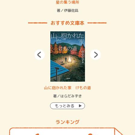
 二重拘束の…
星の集う場所
記憶
緒
著／伊藤佐凪
著／
おすすめ文庫本
・システム
山に抱かれた家 けもの道
神
イン…
著／はらだみずき
著
もっとみる
ランキング