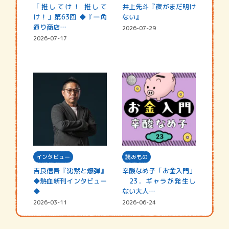
「推してけ！ 推して
井上先斗『夜がまだ明け
け！」第63回 ◆『一角
ない』
通り商店…
2026-07-29
2026-07-17
インタビュー
読みもの
吉良信吾『沈黙と爆弾』
辛酸なめ子「お金入門」
◆熱血新刊インタビュー
23．ギャラが発生し
◆
ない大人…
2026-03-11
2026-06-24