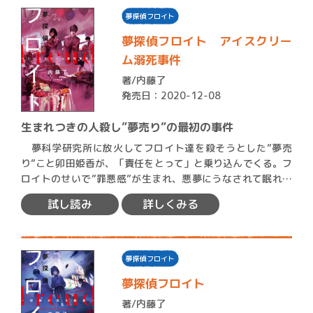
夢探偵フロイト
夢探偵フロイト アイスクリー
ム溺死事件
著/
内藤了
発売日：2020-12-08
生まれつきの人殺し”夢売り”の最初の事件
夢科学研究所に放火してフロイト達を殺そうとした”夢売
り”こと卯田姫香が、「責任をとって」と乗り込んでくる。フ
ロイトのせいで”罪悪感”が生まれ、悪夢にうなされて眠れな
いの…
試し読み
詳しくみる
夢探偵フロイト
夢探偵フロイト
著/
内藤了