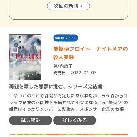
次回の新刊→
夢探偵フロイト
夢探偵フロイト ナイトメアの
殺人実験
著/
内藤了
発売日：2022-01-07
両親を殺した悪夢に挑む、シリーズ完結編!
やっとのことで就職が内定したあかねだが、ヲタ森からブ
ラック企業の可能性を指摘されて不安になる。元"夢売り"の
姫香はすっかりメンバーに馴染み、スポンサー企業の令嬢で
ある翠…
試し読み
詳しくみる