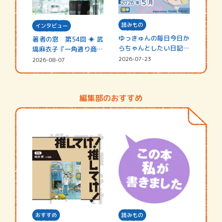
読みもの
インタビュー
ゆっきゅんの毎日今日か
著者の窓 第54回 ◈ 武
らちゃんとしたい日記
塙麻衣子『一角通り商店
☆202…
街の…
2026-07-23
2026-08-07
編集部のおすすめ
おすすめ
読みもの