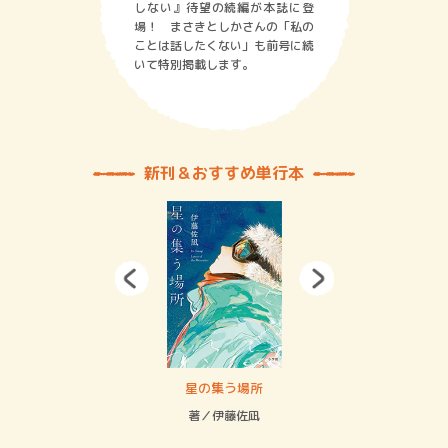
しない』待望の続編が本誌に登
場！ まさきとしかさんの「私の
ことは話したくない」も前号に続
いて特別掲載します。
新刊＆おすすめ単行本
 二重拘束の…
星の集う場所
記憶
緒
著／伊藤佐凪
著／