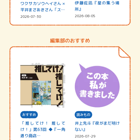
伊藤佐凪『星の集う場
ワクサカソウヘイさん ×
所』
平井まさあきさん「スペ
シャ…
2026-08-05
2026-07-30
編集部のおすすめ
おすすめ
読みもの
「推してけ！ 推して
井上先斗『夜がまだ明け
け！」第63回 ◆『一角
ない』
通り商店…
2026-07-29