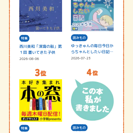
読みもの
特集
ゆっきゅんの毎日今日か
西川美和「深海の船」第
らちゃんとしたい日記
１回 置いてきた子供
☆202…
2026-07-23
2026-08-06
読みもの
特集