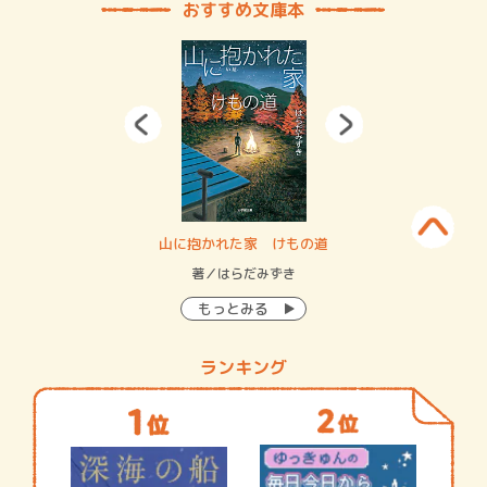
おすすめ文庫本
・システム
山に抱かれた家 けもの道
神
イン…
著／はらだみずき
著
もっとみる
ランキング