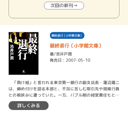
次回の新刊→
最終退行〔小学館文庫〕
最終退行〔小学館文庫〕
著/
池井戸潤
発売日：2007-05-10
「負け組」と言われる東京第一銀行の副支店長・蓮沼鶏二
は、締め付けを図る本部と、不況に苦しむ取引先や現場行員
との板挟みに遭っていた。一方、バブル期の経営責任もとら
ず、公的…
詳しくみる