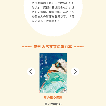
特別掲載の「私のことは話したく
ない」「探偵小石は戻らない」は
ともに後編。葉真中顕さんと上村
裕香さんの新作も登場です。「最
果ての人」は最終回！
新刊＆おすすめ単行本
 二重拘束の…
星の集う場所
記憶
緒
著／伊藤佐凪
著／