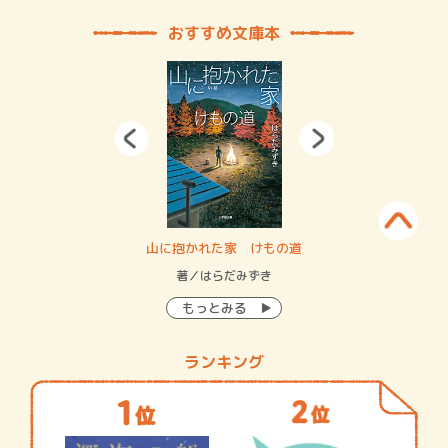
おすすめ文庫本
・システム
山に抱かれた家 けもの道
神
イン…
著／はらだみずき
著
もっとみる
ランキング