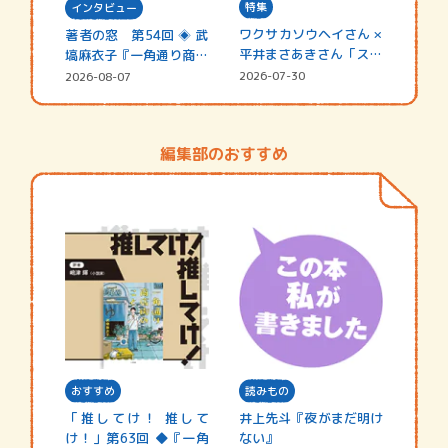
特集
インタビュー
ワクサカソウヘイさん ×
著者の窓 第54回 ◈ 武
平井まさあきさん「スペ
塙麻衣子『一角通り商店
シャ…
街の…
2026-07-30
2026-08-07
編集部のおすすめ
おすすめ
読みもの
「推してけ！ 推して
井上先斗『夜がまだ明け
け！」第63回 ◆『一角
ない』