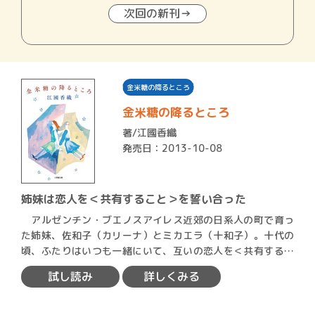
次回の新刊→
金米糖の降るところ
金米糖の降るところ
著/
江國香織
発売日：2013-10-08
姉妹は恋人を＜共有すること＞を誓い合った
アルゼンチン・ブエノスアイレス近郊の日系人の町で育っ
た姉妹、佐和子（カリーナ）とミカエラ（十和子）。十代の
頃、ふたりはいつも一緒にいて、互いの恋人を＜共有するこ
と＞をル…
試し読み
詳しくみる