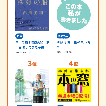
読みもの
特集
伊藤佐凪『星の集う場
西川美和「深海の船」第
所』
１回 置いてきた子供
2026-08-05
2026-08-06