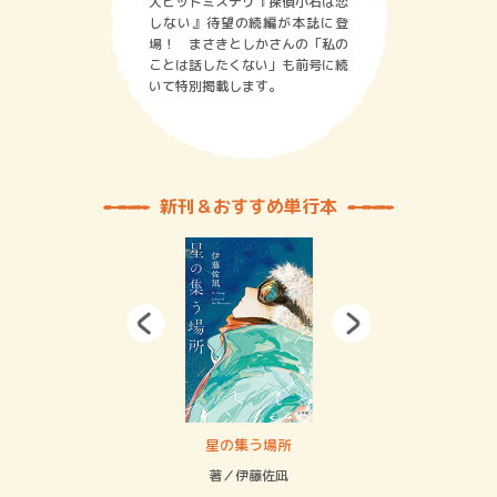
大ヒットミステリ『探偵小石は恋
しない』待望の続編が本誌に登
場！ まさきとしかさんの「私の
ことは話したくない」も前号に続
いて特別掲載します。
新刊＆おすすめ単行本
 二重拘束の…
星の集う場所
記憶
緒
著／伊藤佐凪
著／