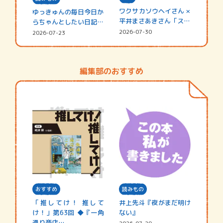
ワクサカソウヘイさん ×
ゆっきゅんの毎日今日か
平井まさあきさん「スペ
らちゃんとしたい日記
シャ…
☆202…
2026-07-30
2026-07-23
編集部のおすすめ
おすすめ
読みもの
「推してけ！ 推して
井上先斗『夜がまだ明け
け！」第63回 ◆『一角
ない』
通り商店…