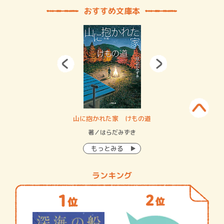
おすすめ文庫本
・システム
山に抱かれた家 けもの道
神
イン…
著／はらだみずき
著
もっとみる
ランキング