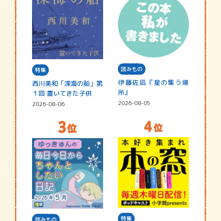
読みもの
特集
伊藤佐凪『星の集う場
西川美和「深海の船」第
所』
１回 置いてきた子供
2026-08-05
2026-08-06
特集
読みもの