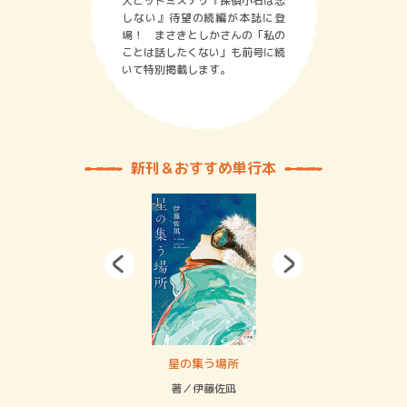
大ヒットミステリ『探偵小石は恋
しない』待望の続編が本誌に登
場！ まさきとしかさんの「私の
ことは話したくない」も前号に続
いて特別掲載します。
新刊＆おすすめ単行本
 二重拘束の…
星の集う場所
記憶
緒
著／伊藤佐凪
著／