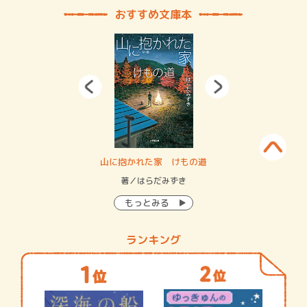
おすすめ文庫本
・システム
山に抱かれた家 けもの道
神
イン…
著／はらだみずき
著
もっとみる
ランキング