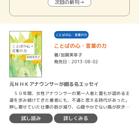
次回の新刊→
ことばの心・言葉の力
ことばの心・言葉の力
著/
加賀美幸子
発売日：2013-08-02
元ＮＨＫアナウンサーが綴る名エッセイ
５０年間、女性アナウンサーの第一人者と誰もが認める王
道を歩み続けてきた著者にも、不遇と思える時代があった。
押し寄せていた仕事の数が減り、心穏やかでない風が吹き出
した。い…
試し読み
詳しくみる