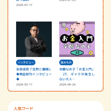
2026-07-17
インタビュー
読みもの
吉良信吾『沈黙と爆弾』
辛酸なめ子「お金入門」
◆熱血新刊インタビュー
23．ギャラが発生し
◆
ない大人…
2026-03-11
2026-06-24
人気ワード