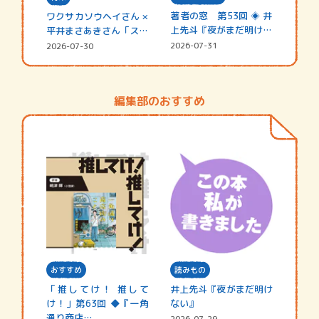
著者の窓 第53回 ◈ 井
ワクサカソウヘイさん ×
上先斗『夜がまだ明けな
平井まさあきさん「スペ
い』
シャ…
2026-07-31
2026-07-30
編集部のおすすめ
おすすめ
読みもの
「推してけ！ 推して
井上先斗『夜がまだ明け
け！」第63回 ◆『一角
ない』
通り商店…
2026-07-29