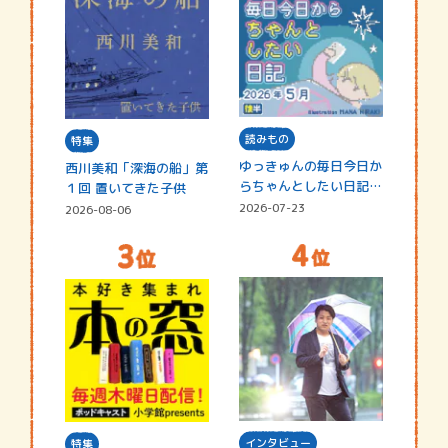
読みもの
特集
ゆっきゅんの毎日今日か
西川美和「深海の船」第
らちゃんとしたい日記
１回 置いてきた子供
☆202…
2026-07-23
2026-08-06
インタビュー
特集