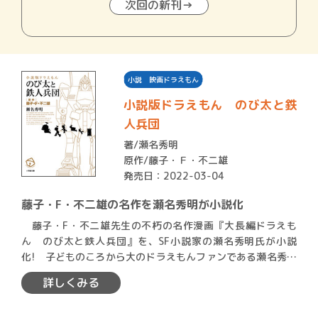
次回の新刊→
小説 映画ドラえもん
小説版ドラえもん のび太と鉄
人兵団
著/
瀬名秀明
原作/藤子・Ｆ・不二雄
発売日：2022-03-04
藤子・F・不二雄の名作を瀬名秀明が小説化
藤子・F・不二雄先生の不朽の名作漫画『大長編ドラえも
ん のび太と鉄人兵団』を、SF小説家の瀬名秀明氏が小説
化! 子どものころから大のドラえもんファンである瀬名秀明
が描く…
詳しくみる