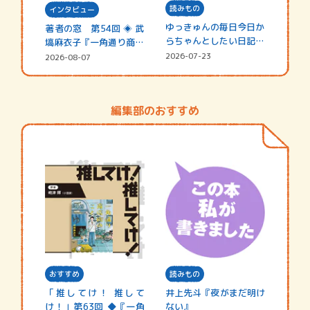
読みもの
インタビュー
ゆっきゅんの毎日今日か
著者の窓 第54回 ◈ 武
らちゃんとしたい日記
塙麻衣子『一角通り商店
☆202…
街の…
2026-07-23
2026-08-07
編集部のおすすめ
おすすめ
読みもの
「推してけ！ 推して
井上先斗『夜がまだ明け
け！」第63回 ◆『一角
ない』