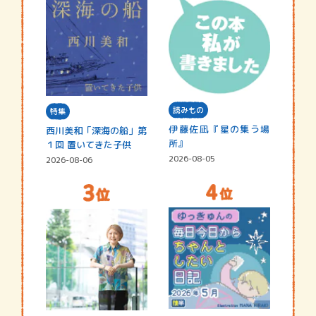
読みもの
特集
伊藤佐凪『星の集う場
西川美和「深海の船」第
所』
１回 置いてきた子供
2026-08-05
2026-08-06