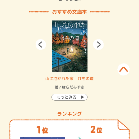
おすすめ文庫本
・システム
山に抱かれた家 けもの道
神
イン…
著／はらだみずき
著
もっとみる
ランキング