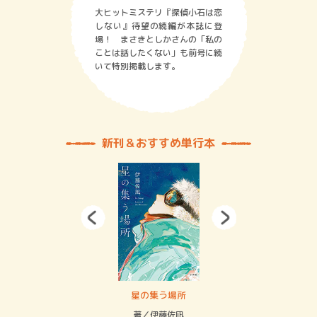
大ヒットミステリ『探偵小石は恋
しない』待望の続編が本誌に登
場！ まさきとしかさんの「私の
ことは話したくない」も前号に続
いて特別掲載します。
新刊＆おすすめ単行本
 二重拘束の…
星の集う場所
記憶
緒
著／伊藤佐凪
著／