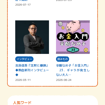
2026-07-17
インタビュー
読みもの
吉良信吾『沈黙と爆弾』
辛酸なめ子「お金入門」
◆熱血新刊インタビュー
23．ギャラが発生し
◆
ない大人…
2026-03-11
2026-06-24
人気ワード