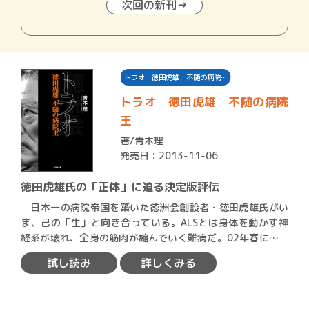
次回の新刊→
トラオ 徳田虎雄 不随の病院…
トラオ 徳田虎雄 不随の病院
王
著/
青木理
発売日：2013-11-06
徳田虎雄氏の「正体」に迫る決定版評伝
日本一の病院帝国を築いた徳洲会創設者・徳田虎雄氏がい
ま、己の「生」と向き合っている。ALSとは身体を動かす神
経系が壊れ、全身の筋肉が縮んでいく難病だ。02年春に同病
を患…
試し読み
詳しくみる