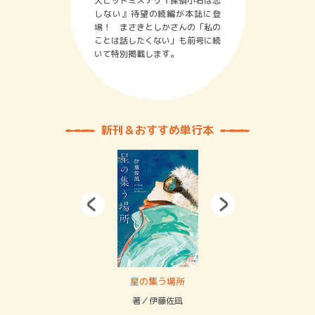
大ヒットミステリ『探偵小石は恋
しない』待望の続編が本誌に登
場！ まさきとしかさんの「私の
ことは話したくない」も前号に続
いて特別掲載します。
新刊＆おすすめ単行本
 二重拘束の…
星の集う場所
記憶
緒
著／伊藤佐凪
著／