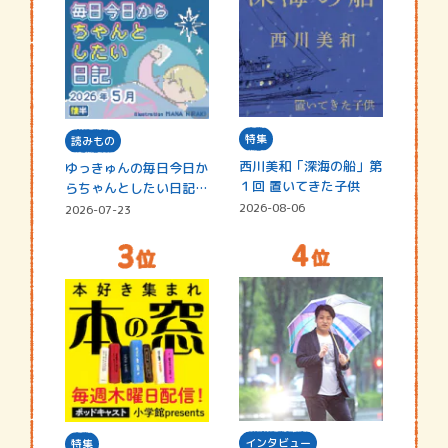
特集
読みもの
西川美和「深海の船」第
ゆっきゅんの毎日今日か
１回 置いてきた子供
らちゃんとしたい日記
☆202…
2026-08-06
2026-07-23
インタビュー
特集