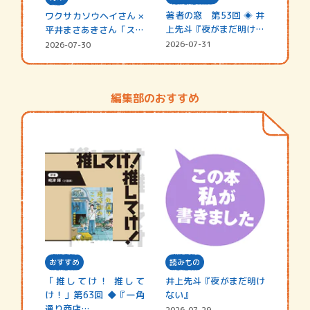
著者の窓 第53回 ◈ 井
ワクサカソウヘイさん ×
上先斗『夜がまだ明けな
平井まさあきさん「スペ
い』
シャ…
2026-07-31
2026-07-30
編集部のおすすめ
おすすめ
読みもの
「推してけ！ 推して
井上先斗『夜がまだ明け
け！」第63回 ◆『一角
ない』
通り商店…
2026-07-29