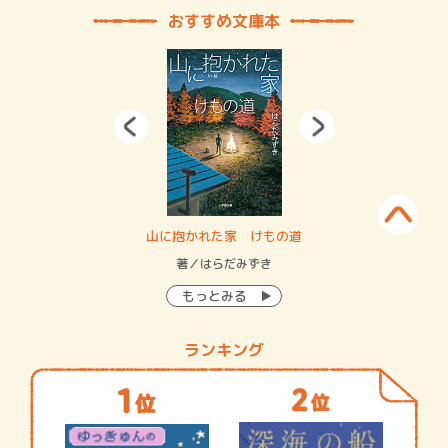
おすすめ文庫本
・システム
山に抱かれた家 けもの道
神
イン…
著／はらだみずき
著
もっとみる
ランキング