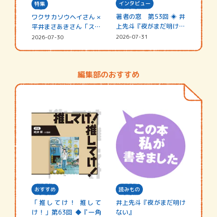
インタビュー
特集
著者の窓 第53回 ◈ 井
ワクサカソウヘイさん ×
上先斗『夜がまだ明けな
平井まさあきさん「スペ
い』
シャ…
2026-07-31
2026-07-30
編集部のおすすめ
おすすめ
読みもの
「推してけ！ 推して
井上先斗『夜がまだ明け
け！」第63回 ◆『一角
ない』