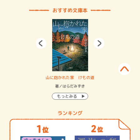
おすすめ文庫本
・システム
山に抱かれた家 けもの道
神
イン…
著／はらだみずき
著
もっとみる
ランキング