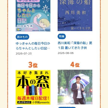
特集
読みもの
西川美和「深海の船」第
ゆっきゅんの毎日今日か
１回 置いてきた子供
らちゃんとしたい日記
☆202…
2026-08-06
2026-07-23