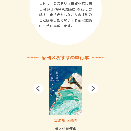
大ヒットミステリ『探偵小石は恋
しない』待望の続編が本誌に登
場！ まさきとしかさんの「私の
ことは話したくない」も前号に続
いて特別掲載します。
新刊＆おすすめ単行本
 二重拘束の…
星の集う場所
記憶
緒
著／伊藤佐凪
著／